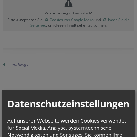
Zustimmung erforderlich!
Bitte akzeptieren Sie
Cookies von Google Maps
und
laden Sie die
Seite neu
, um diesen Inhalt sehen zu können.
vorherige
TERMINE
Datenschutzeinstellungen
Mi.., 02. September 2026 18:00
Gemeinsame PGR Sitzung mit St. Josef zu...
Auf unserer Webseite werden Cookies verwendet
für Social Media, Analyse, systemtechnische
Do.., 17. September 2026 18:00
Liturgiekreis
Notwendigkeiten und Sonstiges. Sie können Ihre