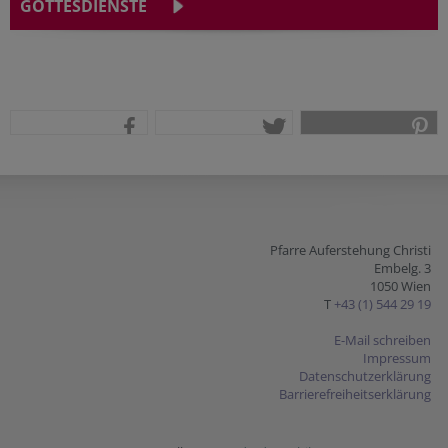
GOTTESDIENSTE
teilen
tweet
pin it
Pfarre Auferstehung Christi
Embelg. 3
1050 Wien
T
+43 (1) 544 29 19
E-Mail schreiben
Impressum
Datenschutzerklärung
Barrierefreiheitserklärung