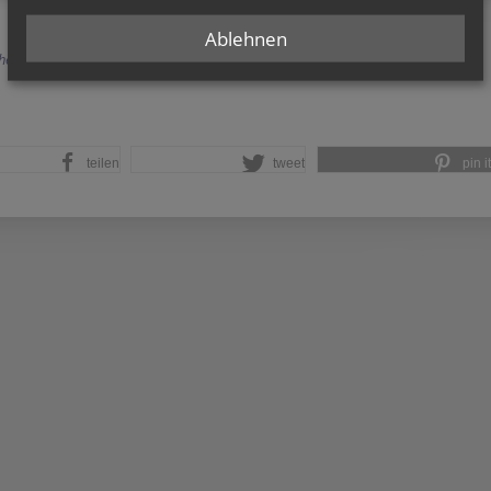
Ablehnen
herige
teilen
tweet
pin it