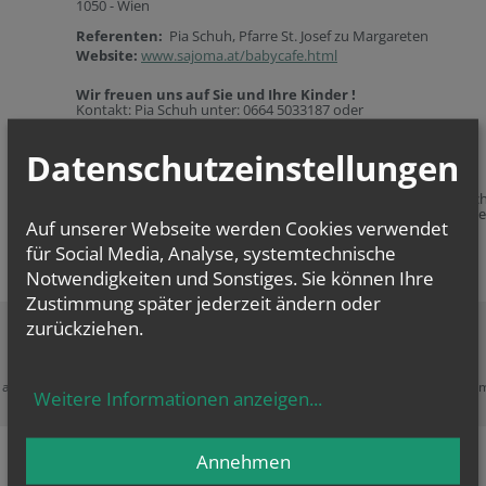
1050 - Wien
Referenten:
Pia Schuh, Pfarre St. Josef zu Margareten
Website:
www.sajoma.at/babycafe.html
Wir
freuen uns auf
Sie und Ihre Kinder
!
Kontakt: Pia Schuh unter: 0664 5033187 oder
pia.schuh@katholischekirche.at
Datenschutzeinstellungen
Spiel-Spaß-Bewegung-Gespräch
für Eltern und Kinder von 0 - 100 Jahren bei Kaffee/Tee und Kuc
Für die Kleinen gibt es eine Obstjause und viel Platz zum Krabbe
Auf unserer Webseite werden Cookies verwendet
Spielen und
Herumtoben
für Social Media, Analyse, systemtechnische
Notwendigkeiten und Sonstiges. Sie können Ihre
Zustimmung später jederzeit ändern oder
zurückziehen.
Zustimmung erforderlich!
e akzeptieren Sie
Cookies von Google Maps
und
laden Sie die Seite neu
, u
Weitere Informationen anzeigen
...
diesen Inhalt sehen zu können.
Annehmen