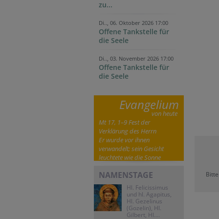
zu...
Di.., 06. Oktober 2026 17:00
Offene Tankstelle für
die Seele
Di.., 03. November 2026 17:00
Offene Tankstelle für
die Seele
Evangelium
von heute
Mt 17, 1–9 Fest der
Verklärung des Herrn
Er wurde vor ihnen
verwandelt; sein Gesicht
leuchtete wie die Sonne
NAMENSTAGE
Bitt
Hl. Felicissimus
und hl. Agapitus,
Hl. Gezelinus
(Gozelin), Hl.
Gilbert, Hl....