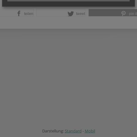
teilen
tweet
pin it
Darstellung:
Standard
-
Mobil