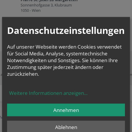
Sonnenhofgasse 3, Klubraum
1050 - Wien
Referenten:
Pfarre St. Josef zu Margareten
Website:
www.sajoma.at/
Datenschutzeinstellungen
Auf unserer Webseite werden Cookies verwendet
für Social Media, Analyse, systemtechnische
Notwendigkeiten und Sonstiges. Sie können Ihre
Zustimmung später jederzeit ändern oder
Zustimmung erforderlich!
zurückziehen.
e akzeptieren Sie
Cookies von Google Maps
und
laden Sie die Seite neu
, u
diesen Inhalt sehen zu können.
Weitere Informationen anzeigen
...
Annehmen
herige
Ablehnen