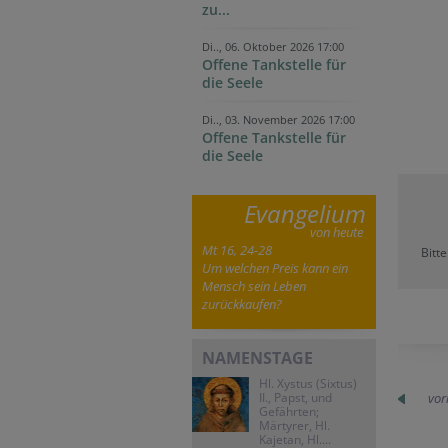
zu...
Di.., 06. Oktober 2026 17:00
Offene Tankstelle für
die Seele
Di.., 03. November 2026 17:00
Offene Tankstelle für
die Seele
Evangelium
von heute
Mt 16, 24-28
Bitt
Um welchen Preis kann ein
Mensch sein Leben
zurückkaufen?
NAMENSTAGE
Hl. Xystus (Sixtus)
II., Papst, und
vor
Gefährten;
Märtyrer, Hl.
Kajetan, Hl....