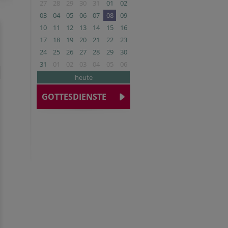
27
28
29
30
31
01
02
03
04
05
06
07
08
09
10
11
12
13
14
15
16
17
18
19
20
21
22
23
24
25
26
27
28
29
30
31
01
02
03
04
05
06
heute
GOTTESDIENSTE