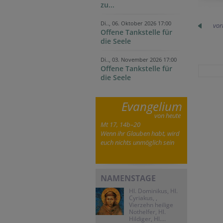
zu...
Di.., 06. Oktober 2026 17:00
vor
Offene Tankstelle für
die Seele
Di.., 03. November 2026 17:00
Offene Tankstelle für
die Seele
Evangelium
von heute
Mt 17, 14b–20
Wenn ihr Glauben habt, wird
euch nichts unmöglich sein
NAMENSTAGE
Hl. Dominikus, Hl.
Cyriakus, ,
Vierzehn heilige
Nothelfer, Hl.
Hildiger, Hl....