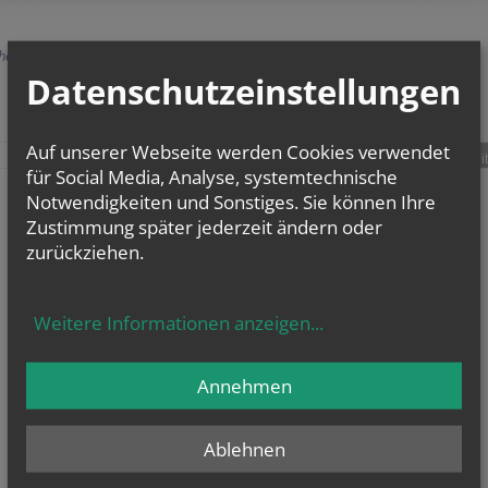
herige
Datenschutzeinstellungen
Auf unserer Webseite werden Cookies verwendet
teilen
tweet
pin it
für Social Media, Analyse, systemtechnische
Notwendigkeiten und Sonstiges. Sie können Ihre
Zustimmung später jederzeit ändern oder
zurückziehen.
Weitere Informationen anzeigen
...
Annehmen
Ablehnen