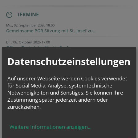
TERMINE
Mi.., 02. September 2026 18:00
Gemeinsame PGR Sitzung mit St. Josef zu...
Di.., 06. Oktober 2026 17:00
Offene Tankstelle für die Seele
Datenschutzeinstellungen
Di.., 03. November 2026 17:00
Offene Tankstelle für die Seele
Auf unserer Webseite werden Cookies verwendet
Evangelium
für Social Media, Analyse, systemtechnische
von heute
Notwendigkeiten und Sonstiges. Sie können Ihre
Mt 14, 22–33
Zustimmung später jederzeit ändern oder
Herr, befiehl, dass ich auf dem Wasser zu dir komme
zurückziehen.
Weitere Informationen anzeigen
...
NAMENSTAGE
Hl. Teresia Benedicta vom Kreuz (Edith Stein), Hl. Hathumar,