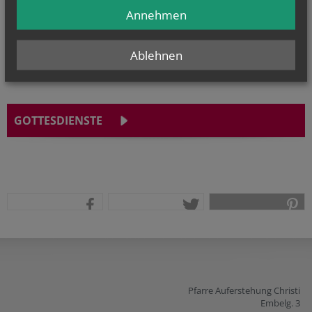
Hl. Romanus von Rom
Annehmen
Ablehnen
GOTTESDIENSTE
teilen
tweet
pin it
Pfarre Auferstehung Christi
Embelg. 3