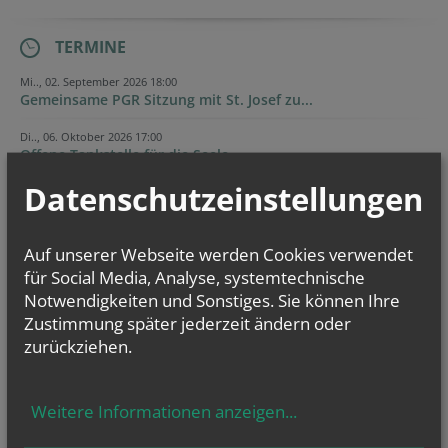
TERMINE
Mi.., 02. September 2026 18:00
Gemeinsame PGR Sitzung mit St. Josef zu...
Di.., 06. Oktober 2026 17:00
Offene Tankstelle für die Seele
Datenschutzeinstellungen
Di.., 03. November 2026 17:00
Offene Tankstelle für die Seele
Auf unserer Webseite werden Cookies verwendet
Evangelium
für Social Media, Analyse, systemtechnische
von heute
Notwendigkeiten und Sonstiges. Sie können Ihre
Mt 16, 24-28
Zustimmung später jederzeit ändern oder
Um welchen Preis kann ein Mensch sein Leben zurückkaufen?
zurückziehen.
Weitere Informationen anzeigen
...
NAMENSTAGE
Hl. Xystus (Sixtus) II., Papst, und Gefährten; Märtyrer, Hl.