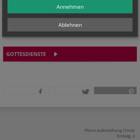
Kajetan, Hl....
Annehmen
Ablehnen
GOTTESDIENSTE
teilen
tweet
pin it
Pfarre Auferstehung Christi
Embelg. 3