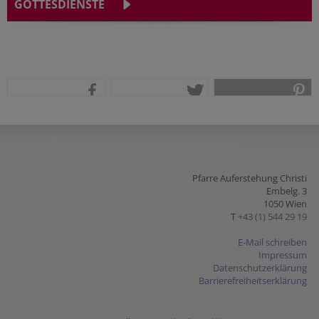
GOTTESDIENSTE
teilen
tweet
pin it
Pfarre Auferstehung Christi
Embelg. 3
1050 Wien
T
+43 (1) 544 29 19
E-Mail schreiben
Impressum
Datenschutzerklärung
Barrierefreiheitserklärung