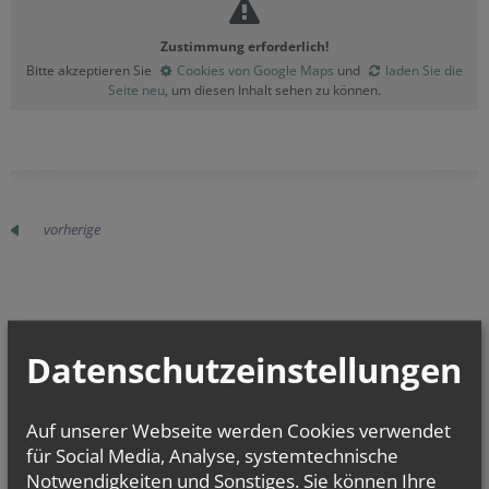
Zustimmung erforderlich!
Bitte akzeptieren Sie
Cookies von Google Maps
und
laden Sie die
Seite neu
, um diesen Inhalt sehen zu können.
vorherige
TERMINE
Datenschutzeinstellungen
Mi.., 02. September 2026 18:00
Gemeinsame PGR Sitzung mit St. Josef zu...
Auf unserer Webseite werden Cookies verwendet
für Social Media, Analyse, systemtechnische
Di.., 06. Oktober 2026 17:00
Offene Tankstelle für die Seele
Notwendigkeiten und Sonstiges. Sie können Ihre