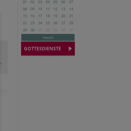
01
02
03
04
05
06
07
08
09
10
11
12
13
14
15
16
17
18
19
20
21
22
23
24
25
26
27
28
29
30
01
02
03
04
05
heute
GOTTESDIENSTE
m