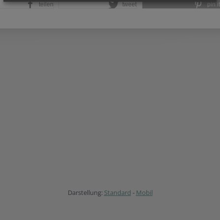
teilen
tweet
pin it
Darstellung:
Standard
-
Mobil