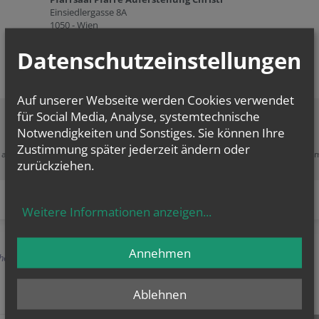
Einsiedlergasse 8A
1050 - Wien
Datenschutzeinstellungen
Auf unserer Webseite werden Cookies verwendet
für Social Media, Analyse, systemtechnische
Notwendigkeiten und Sonstiges. Sie können Ihre
Zustimmung erforderlich!
Zustimmung später jederzeit ändern oder
e akzeptieren Sie
Cookies von Google Maps
und
laden Sie die Seite neu
, u
zurückziehen.
diesen Inhalt sehen zu können.
Weitere Informationen anzeigen
...
Annehmen
herige
Ablehnen