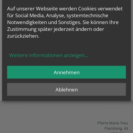
vorherige
weitere
Auf unserer Webseite werden Cookies verwendet
für Social Media, Analyse, systemtechnische
Notwendigkeiten und Sonstiges. Sie können Ihre
Zustimmung später jederzeit ändern oder
GOTTESDIENSTE
zurückziehen.
Weitere Informationen anzeigen
...
Annehmen
Ablehnen
teilen
tweet
pin it
Pfarre Maria Treu
Piaristeng. 43