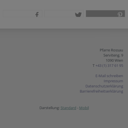
teilen
tweet
pin it
Pfarre Rossau
Serviteng. 9
1090 Wien
T
+43 (1) 317 61 95
E-Mail schreiben
Impressum
Datenschutzerklärung
Barrierefreiheitserklärung
Darstellung:
Standard
-
Mobil