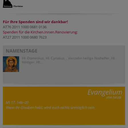
Für Ihre Spenden sind wir dankbar!
AT76 2011 1000 0681 0136
Spenden für die Kirchen.Innen.Renovierung:
AT27 2011 1000 0680 7623
NAMENSTAGE
Hl. Dominikus, Hl. Cyriakus, , Vierzehn heilige Nothelfer, Hl.
Hildiger, Hl....
Evangelium
von heute
Mt 17, 14b–20
Wenn ihr Glauben habt, wird euch nichts unmöglich sein