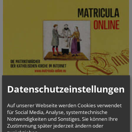
Datenschutzeinstellungen
Die digitalisierten Matrikenbücher vom Beginn der jeweiligen
Matrikenführung an bis einschließlich 1938 können online kostenlos
und jederzeit eingesehen werden.
Auf unserer Webseite werden Cookies verwendet
für Social Media, Analyse, systemtechnische
gottesdienst.at
Notwendigkeiten und Sonstiges. Sie können Ihre
Zustimmung später jederzeit ändern oder
Stundenbuch Online
(tägliche liturgische Texte)