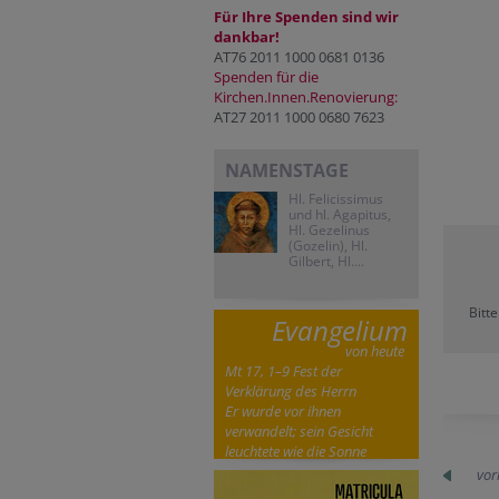
Für Ihre Spenden sind wir
dankbar!
AT76 2011 1000 0681 0136
Spenden für die
Kirchen.Innen.Renovierung:
AT27 2011 1000 0680 7623
NAMENSTAGE
Hl. Felicissimus
und hl. Agapitus,
Hl. Gezelinus
(Gozelin), Hl.
Gilbert, Hl....
Bitt
Evangelium
von heute
Mt 17, 1–9 Fest der
Verklärung des Herrn
Er wurde vor ihnen
verwandelt; sein Gesicht
leuchtete wie die Sonne
vor