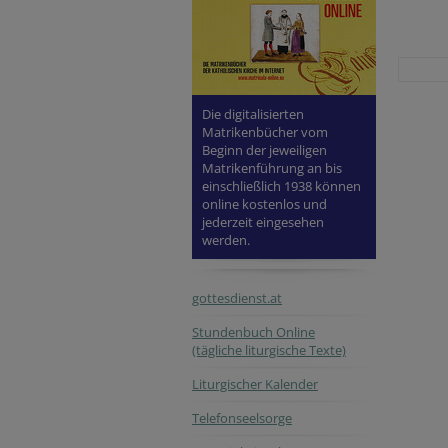
Die digitalisierten
Matrikenbücher vom
Beginn der jeweiligen
Matrikenführung an bis
einschließlich 1938 können
online kostenlos und
jederzeit eingesehen
werden.
gottesdienst.at
Stundenbuch Online
(tägliche liturgische Texte)
Liturgischer Kalender
Telefonseelsorge