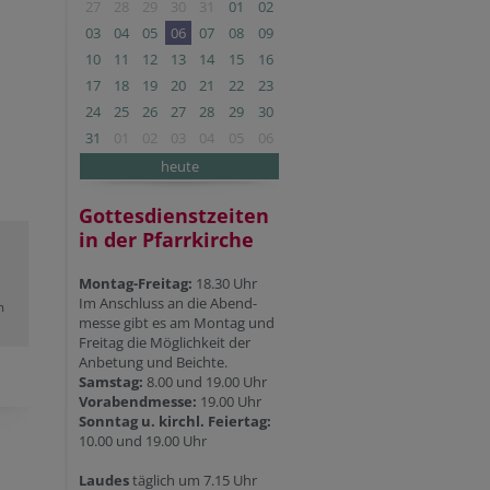
27
28
29
30
31
01
02
03
04
05
06
07
08
09
10
11
12
13
14
15
16
17
18
19
20
21
22
23
24
25
26
27
28
29
30
31
01
02
03
04
05
06
heute
Gottesdienstzeiten
in der Pfarrkirche
Montag-Freitag:
18.30 Uhr
Im Anschluss an die Abend-
m
messe gibt es am Montag und
Freitag die Möglichkeit der
Anbetung und Beichte.
Samstag:
8.00 und 19.00 Uhr
Vorabendmesse:
19.00 Uhr
Sonntag u. kirchl. Feiertag:
10.00 und 19.00 Uhr
Laudes
täglich um 7.15 Uhr