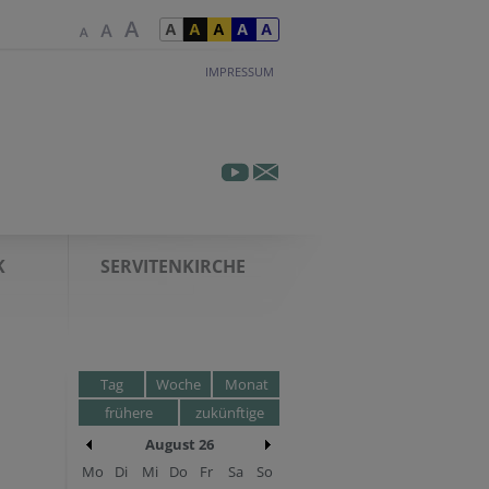
IMPRESSUM
K
SERVITENKIRCHE
Tag
Woche
Monat
frühere
zukünftige
August 26
Mo
Di
Mi
Do
Fr
Sa
So