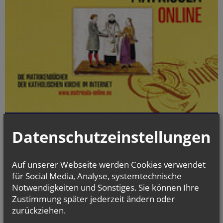
Die digitalisierten Matrikenbücher vom Beginn der jeweiligen
Datenschutzeinstellungen
Matrikenführung an bis einschließlich 1938 können online kostenlos
und jederzeit eingesehen werden.
Auf unserer Webseite werden Cookies verwendet
gottesdienst.at
für Social Media, Analyse, systemtechnische
Stundenbuch Online
Notwendigkeiten und Sonstiges. Sie können Ihre
(tägliche liturgische Texte)
Zustimmung später jederzeit ändern oder
zurückziehen.
Liturgischer Kalender