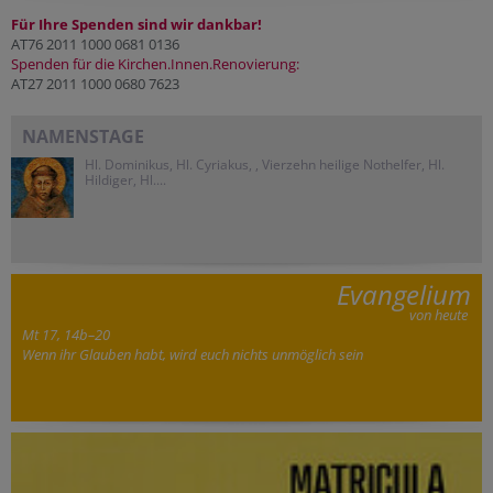
Für Ihre Spenden sind wir dankbar!
AT76 2011 1000 0681 0136
Spenden für die Kirchen.Innen.Renovierung:
AT27 2011 1000 0680 7623
NAMENSTAGE
Hl. Dominikus, Hl. Cyriakus, , Vierzehn heilige Nothelfer, Hl.
Hildiger, Hl....
Evangelium
von heute
Mt 17, 14b–20
Wenn ihr Glauben habt, wird euch nichts unmöglich sein