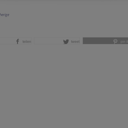
herige
teilen
tweet
pin it