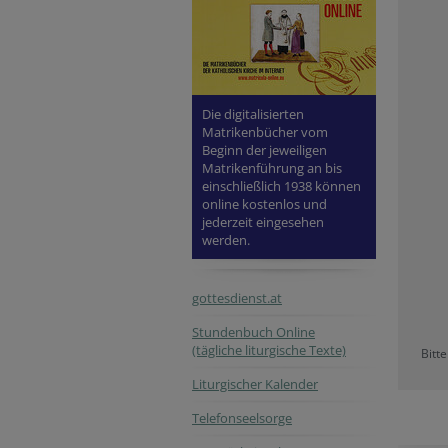
Die digitalisierten
Matrikenbücher vom
Beginn der jeweiligen
Matrikenführung an bis
einschließlich 1938 können
online kostenlos und
jederzeit eingesehen
werden.
gottesdienst.at
Stundenbuch Online
(tägliche liturgische Texte)
Bitt
Liturgischer Kalender
Telefonseelsorge