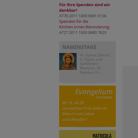
Für Ihre Spenden sind wir
dankbar!
AT76 2011 1000 0681 0136
Spenden für die
Kirchen.Innen.Renovierung:
AT27 2011 1000 0680 7623
NAMENSTAGE
Hl. Xystus (Sixtus)
II., Papst, und
Gefährten;
Märtyrer, Hl.
Kajetan, Hl....
Evangelium
von heute
Mt 16, 24-28
Um welchen Preis kann ein
Mensch sein Leben
zurückkaufen?