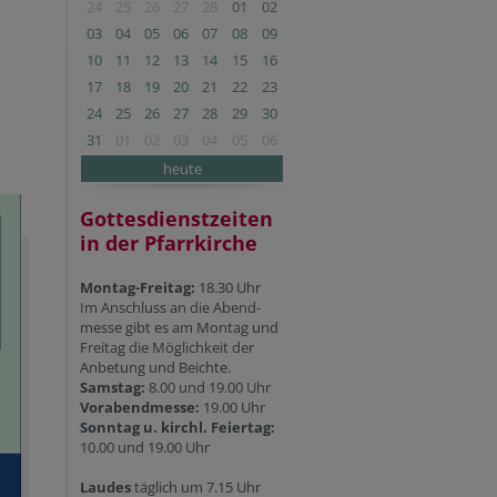
24
25
26
27
28
01
02
03
04
05
06
07
08
09
10
11
12
13
14
15
16
17
18
19
20
21
22
23
24
25
26
27
28
29
30
31
01
02
03
04
05
06
heute
Gottesdienstzeiten
in der Pfarrkirche
Montag-Freitag:
18.30 Uhr
Im Anschluss an die Abend-
messe gibt es am Montag und
Freitag die Möglichkeit der
Anbetung und Beichte.
Samstag:
8.00 und 19.00 Uhr
Vorabendmesse:
19.00 Uhr
Sonntag u. kirchl. Feiertag:
10.00 und 19.00 Uhr
Laudes
täglich um 7.15 Uhr