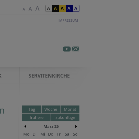
IMPRESSUM
K
SERVITENKIRCHE
n
Tag
Woche
Monat
frühere
zukünftige
März 25
Mo
Di
Mi
Do
Fr
Sa
So