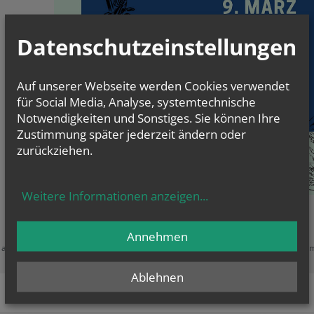
Datenschutzeinstellungen
Auf unserer Webseite werden Cookies verwendet
für Social Media, Analyse, systemtechnische
Notwendigkeiten und Sonstiges. Sie können Ihre
Zustimmung später jederzeit ändern oder
zurückziehen.
Weitere Informationen anzeigen
...
Zustimmung erforderlich!
Annehmen
e akzeptieren Sie
Cookies von Google Maps
und
laden Sie die Seite neu
, u
diesen Inhalt sehen zu können.
Ablehnen