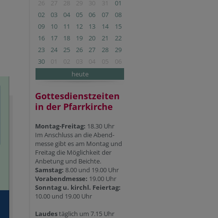
26
27
28
29
30
31
01
02
03
04
05
06
07
08
09
10
11
12
13
14
15
16
17
18
19
20
21
22
23
24
25
26
27
28
29
30
01
02
03
04
05
06
heute
Gottesdienstzeiten
in der Pfarrkirche
Montag-Freitag:
18.30 Uhr
Im Anschluss an die Abend-
messe gibt es am Montag und
Freitag die Möglichkeit der
Anbetung und Beichte.
Samstag:
8.00 und 19.00 Uhr
Vorabendmesse:
19.00 Uhr
Sonntag u. kirchl. Feiertag:
10.00 und 19.00 Uhr
Laudes
täglich um 7.15 Uhr