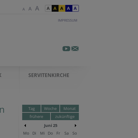
IMPRESSUM
K
SERVITENKIRCHE
n
Tag
Woche
Monat
frühere
zukünftige
Juni 25
Mo
Di
Mi
Do
Fr
Sa
So