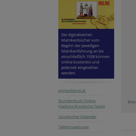
Die digitalisierten
Matrikenbücher vom
Beginn der jeweiligen
Matrikenführung an bis
einschließlich 1938 können
online kostenlos und
jederzeit eingesehen
werden.
gottesdienst.at
Stundenbuch Online
Bitt
(tägliche liturgische Texte)
Liturgischer Kalender
Telefonseelsorge