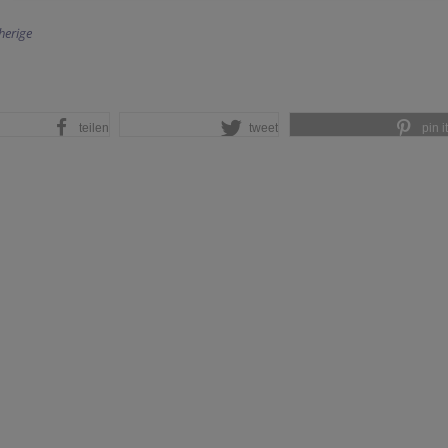
herige
teilen
tweet
pin it