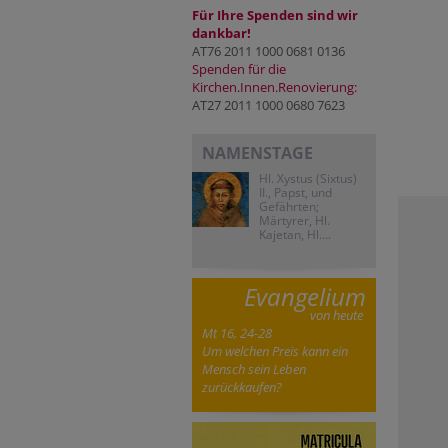
Für Ihre Spenden sind wir
dankbar!
AT76 2011 1000 0681 0136
Spenden für die
Kirchen.Innen.Renovierung:
AT27 2011 1000 0680 7623
NAMENSTAGE
Hl. Xystus (Sixtus)
II., Papst, und
Gefährten;
Märtyrer, Hl.
Kajetan, Hl....
Evangelium
von heute
Mt 16, 24-28
Um welchen Preis kann ein
Mensch sein Leben
zurückkaufen?