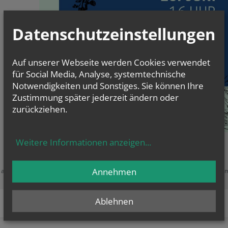
Datenschutzeinstellungen
Auf unserer Webseite werden Cookies verwendet
für Social Media, Analyse, systemtechnische
Notwendigkeiten und Sonstiges. Sie können Ihre
Zustimmung später jederzeit ändern oder
zurückziehen.
Weitere Informationen anzeigen
...
Zustimmung erforderlich!
Annehmen
e akzeptieren Sie
Cookies von Google Maps
und
laden Sie die Seite neu
, u
diesen Inhalt sehen zu können.
Ablehnen