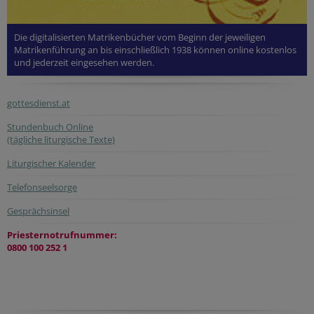
Die digitalisierten Matrikenbücher vom Beginn der jeweiligen
Matrikenführung an bis einschließlich 1938 können online kostenlos
und jederzeit eingesehen werden.
gottesdienst.at
Stundenbuch Online
(tägliche liturgische Texte)
Liturgischer Kalender
Telefonseelsorge
Gesprächsinsel
Priesternotrufnummer:
0800 100 252 1