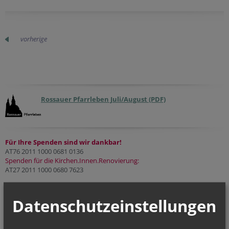
vorherige
Rossauer Pfarrleben Juli/August (PDF)
Für Ihre Spenden sind wir dankbar!
AT76 2011 1000 0681 0136
Spenden für die Kirchen.Innen.Renovierung:
AT27 2011 1000 0680 7623
NAMENSTAGE
Datenschutzeinstellungen
Hl. Dominikus, Hl. Cyriakus, , Vierzehn heilige Nothelfer, Hl.
Hildiger, Hl....