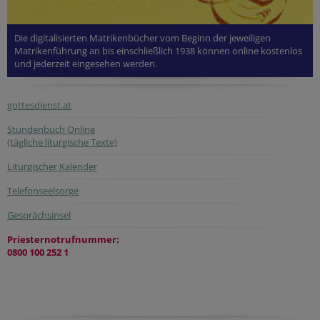
Die digitalisierten Matrikenbücher vom Beginn der jeweiligen
Matrikenführung an bis einschließlich 1938 können online kostenlos
und jederzeit eingesehen werden.
gottesdienst.at
Stundenbuch Online
(tägliche liturgische Texte)
Liturgischer Kalender
Telefonseelsorge
Gesprächsinsel
Priesternotrufnummer:
0800 100 252 1