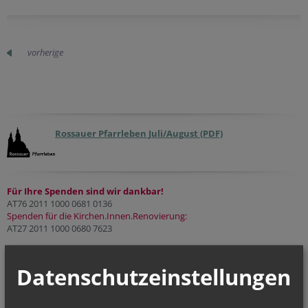
vorherige
Rossauer Pfarrleben Juli/August (PDF)
Für Ihre Spenden sind wir dankbar!
AT76 2011 1000 0681 0136
Spenden für die Kirchen.Innen.Renovierung:
AT27 2011 1000 0680 7623
NAMENSTAGE
Datenschutzeinstellungen
Hl. Laurentius, Hl. Asteria, Hl. Erik, Hl. Plektrudis