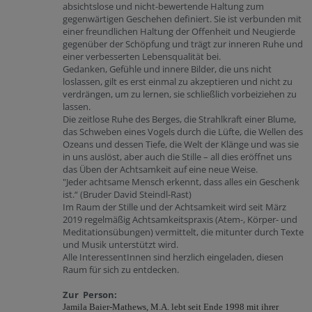
absichtslose und nicht-bewertende Haltung zum
gegenwärtigen Geschehen definiert. Sie ist verbunden mit
einer freundlichen Haltung der Offenheit und Neugierde
gegenüber der Schöpfung und trägt zur inneren Ruhe und
einer verbesserten Lebensqualität bei.
Gedanken, Gefühle und innere Bilder, die uns nicht
loslassen, gilt es erst einmal zu akzeptieren und nicht zu
verdrängen, um zu lernen, sie schließlich vorbeiziehen zu
lassen.
Die zeitlose Ruhe des Berges, die Strahlkraft einer Blume,
das Schweben eines Vogels durch die Lüfte, die Wellen des
Ozeans und dessen Tiefe, die Welt der Klänge und was sie
in uns auslöst, aber auch die Stille – all dies eröffnet uns
das Üben der Achtsamkeit auf eine neue Weise.
"Jeder achtsame Mensch erkennt, dass alles ein Geschenk
ist.“ (Bruder David Steindl-Rast)
Im Raum der Stille und der Achtsamkeit wird seit März
2019 regelmäßig Achtsamkeitspraxis (Atem-, Körper- und
Meditationsübungen) vermittelt, die mitunter durch Texte
und Musik unterstützt wird.
Alle InteressentInnen sind herzlich eingeladen, diesen
Raum für sich zu entdecken.
Zur Person:
Jamila Baier-Mathews, M.A. lebt seit Ende 1998 mit ihrer