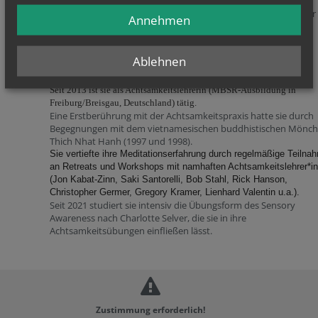
Musik unterstützt wird.
Alle InteressentInnen sind herzlich eingeladen, diesen Raum für 
Annehmen
zu entdecken.
Zur Person:
Ablehnen
Jamila Baier-Mathews, M.A. lebt seit Ende 1998 mit ihrer Familie in
Wien.
Seit 2013 ist sie als Achtsamkeitslehrerin (MBSR-Ausbildung in
Freiburg/Breisgau, Deutschland) tätig.
Eine Erstberührung mit der Achtsamkeitspraxis hatte sie durch
Begegnungen mit dem vietnamesischen buddhistischen Mönch
Thich Nhat Hanh (1997 und 1998).
Sie vertiefte ihre Meditationserfahrung durch regelmäßige Teilna
an Retreats und Workshops mit namhaften Achtsamkeitslehrer*i
(Jon Kabat-Zinn, Saki Santorelli, Bob Stahl, Rick Hanson,
Christopher Germer, Gregory Kramer, Lienhard Valentin u.a.).
Seit 2021 studiert sie intensiv die Übungsform des Sensory
Awareness nach Charlotte Selver, die sie in ihre
Achtsamkeitsübungen einfließen lässt.
Zustimmung erforderlich!