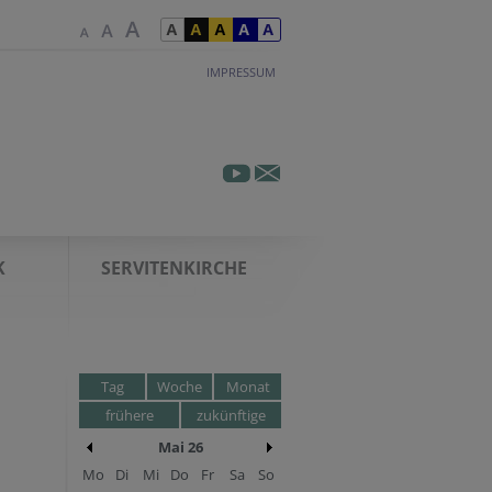
IMPRESSUM
K
SERVITENKIRCHE
Tag
Woche
Monat
frühere
zukünftige
Mai 26
Mo
Di
Mi
Do
Fr
Sa
So