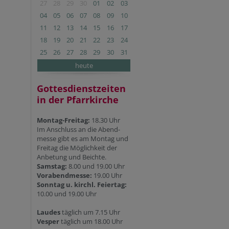
27
28
29
30
01
02
03
04
05
06
07
08
09
10
11
12
13
14
15
16
17
18
19
20
21
22
23
24
25
26
27
28
29
30
31
heute
Gottesdienstzeiten
in der Pfarrkirche
Montag-Freitag:
18.30 Uhr
Im Anschluss an die Abend-
messe gibt es am Montag und
Freitag die Möglichkeit der
Anbetung und Beichte.
Samstag:
8.00 und 19.00 Uhr
Vorabendmesse:
19.00 Uhr
Sonntag u. kirchl. Feiertag:
10.00 und 19.00 Uhr
Laudes
täglich um 7.15 Uhr
Vesper
täglich um 18.00 Uhr