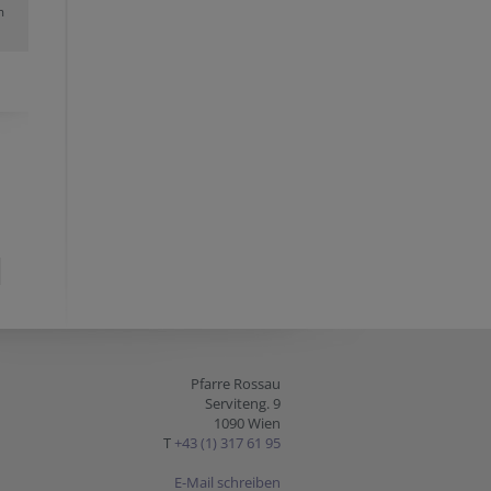
m
Pfarre Rossau
Serviteng. 9
1090 Wien
T
+43 (1) 317 61 95
E-Mail schreiben