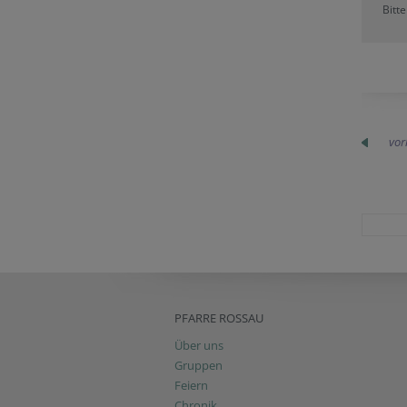
Bitt
vor
PFARRE ROSSAU
Über uns
Gruppen
Feiern
Chronik