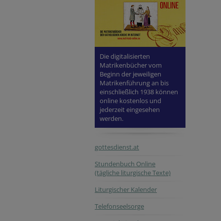
Die digitalisierten
Matrikenbücher vom
Beginn der jeweiligen
Matrikenführung an bis
einschließlich 1938 können
online kostenlos und
jederzeit eingesehen
werden.
gottesdienst.at
Stundenbuch Online
(tägliche liturgische Texte)
Liturgischer Kalender
Telefonseelsorge