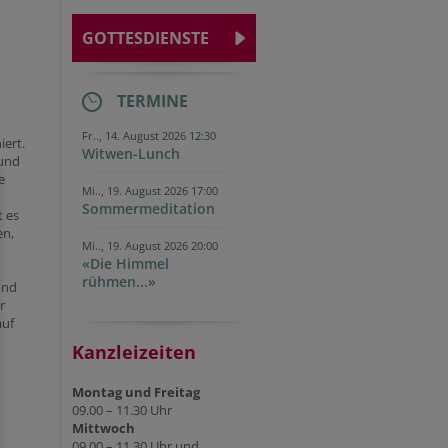
GOTTESDIENSTE
TERMINE
Fr.., 14. August 2026 12:30
ert.
Witwen-Lunch
 und
e
Mi.., 19. August 2026 17:00
Sommermeditation
t es
en,
Mi.., 19. August 2026 20:00
«Die Himmel
rühmen...»
und
r
auf
Kanzleizeiten
Montag und Freitag
09.00 – 11.30 Uhr
Mittwoch
09.00 – 11.30 Uhr und