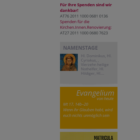
Für Ihre Spenden sind wir
dankbar!
AT76 2011 1000 0681 0136
Spenden für die
Kirchen.Innen.Renovierung:
AT27 2011 1000 0680 7623
NAMENSTAGE
Hl. Dominikus, Hl.
Cyriakus, ,
Vierzehn heilige
Nothelfer, Hl.
Hildiger, Hl....
Evangelium
von heute
Mt 17, 14b–20
Wenn ihr Glauben habt, wird
euch nichts unmöglich sein