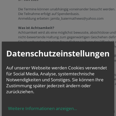
Die Termine können unabhängig voneinander besucht werden.
Die Teilnahme erfolgt auf Spendenbasis.
Anmeldung erbeten: jamila_baiermathews@yahoo.com
Was ist Achtsamkeit?
Achtsamkeit wird als eine möglichst bewusste, absichtslose und
nicht-bewertende Haltung zum gegenwärtigen Geschehen defini
Sie ist verbunden mit einer freundlichen Haltung der Offenheit
Neugierde gegenüber der Schöpfung und trägt zur inneren Ruh
Datenschutzeinstellungen
und einer verbesserten Lebensqualität bei.
Gedanken, Gefühle und innere Bilder, die uns nicht loslassen, gil
erst einmal zu akzeptieren und nicht zu verdrängen, um zu lern
sie schließlich vorbeiziehen zu lassen.
Auf unserer Webseite werden Cookies verwendet
Die zeitlose Ruhe des Berges, die Strahlkraft einer Blume, das
für Social Media, Analyse, systemtechnische
Schweben eines Vogels durch die Lüfte, die Wellen des Ozeans 
Notwendigkeiten und Sonstiges. Sie können Ihre
dessen Tiefe, die Welt der Klänge und was sie in uns auslöst, abe
auch die Stille – all dies eröffnet uns das Üben der Achtsamkeit 
Zustimmung später jederzeit ändern oder
eine neue Weise.
zurückziehen.
"Jeder achtsame Mensch erkennt, dass alles ein Geschenk ist.“
(Bruder David Steindl-Rast)
Im Raum der Stille und der Achtsamkeit wird seit März 2019
regelmäßig Achtsamkeitspraxis (Atem-, Körper- und
Weitere Informationen anzeigen
...
Meditationsübungen) vermittelt, die mitunter durch Texte und