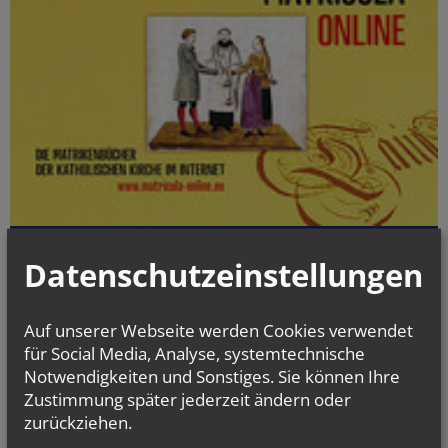
Die digitalisierten Matrikenbücher vom Beginn der jeweiligen
Datenschutzeinstellungen
Matrikenführung an bis einschließlich 1938 können online kostenlos
und jederzeit eingesehen werden.
Auf unserer Webseite werden Cookies verwendet
gottesdienst.at
für Social Media, Analyse, systemtechnische
Stundenbuch Online
Notwendigkeiten und Sonstiges. Sie können Ihre
(tägliche liturgische Texte)
Zustimmung später jederzeit ändern oder
zurückziehen.
Liturgischer Kalender