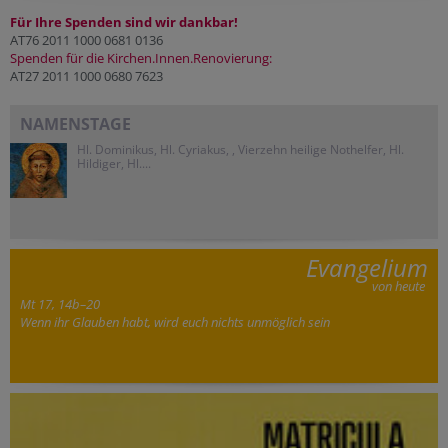
Für Ihre Spenden sind wir dankbar!
AT76 2011 1000 0681 0136
Spenden für die Kirchen.Innen.Renovierung:
AT27 2011 1000 0680 7623
NAMENSTAGE
Hl. Dominikus, Hl. Cyriakus, , Vierzehn heilige Nothelfer, Hl.
Hildiger, Hl....
Evangelium
von heute
Mt 17, 14b–20
Wenn ihr Glauben habt, wird euch nichts unmöglich sein