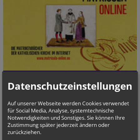
Die digitalisierten Matrikenbücher vom Beginn der jeweiligen
Datenschutzeinstellungen
Matrikenführung an bis einschließlich 1938 können online kostenlos
und jederzeit eingesehen werden.
Auf unserer Webseite werden Cookies verwendet
gottesdienst.at
für Social Media, Analyse, systemtechnische
Stundenbuch Online
Notwendigkeiten und Sonstiges. Sie können Ihre
(tägliche liturgische Texte)
Zustimmung später jederzeit ändern oder
zurückziehen.
Liturgischer Kalender