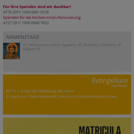
Für Ihre Spenden sind wir dankbar!
AT76 2011 1000 0681 0136
Spenden für die Kirchen.Innen.Renovierung:
AT27 2011 1000 0680 7623
NAMENSTAGE
Hl. Felicissimus und hl. Agapitus, Hl. Gezelinus (Gozelin), Hl.
Gilbert, Hl....
Evangelium
von heute
Mt 17, 1–9 Fest der Verklärung des Herrn
Er wurde vor ihnen verwandelt; sein Gesicht leuchtete wie die Sonne