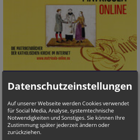
Die digitalisierten Matrikenbücher vom Beginn der jeweiligen
Datenschutzeinstellungen
Matrikenführung an bis einschließlich 1938 können online kostenlos
und jederzeit eingesehen werden.
Auf unserer Webseite werden Cookies verwendet
gottesdienst.at
für Social Media, Analyse, systemtechnische
Stundenbuch Online
Notwendigkeiten und Sonstiges. Sie können Ihre
(tägliche liturgische Texte)
Zustimmung später jederzeit ändern oder
zurückziehen.
Liturgischer Kalender