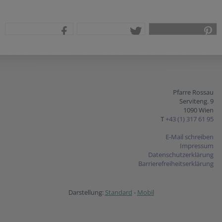
teilen
tweet
pin it
Pfarre Rossau
Serviteng. 9
1090 Wien
T
+43 (1) 317 61 95
E-Mail schreiben
Impressum
Datenschutzerklärung
Barrierefreiheitserklärung
Darstellung:
Standard
-
Mobil