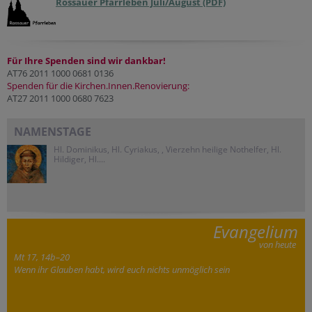
Rossauer Pfarrleben Juli/August (PDF)
Für Ihre Spenden sind wir dankbar!
AT76 2011 1000 0681 0136
Spenden für die Kirchen.Innen.Renovierung:
AT27 2011 1000 0680 7623
NAMENSTAGE
Hl. Dominikus, Hl. Cyriakus, , Vierzehn heilige Nothelfer, Hl.
Hildiger, Hl....
Evangelium
von heute
Mt 17, 14b–20
Wenn ihr Glauben habt, wird euch nichts unmöglich sein