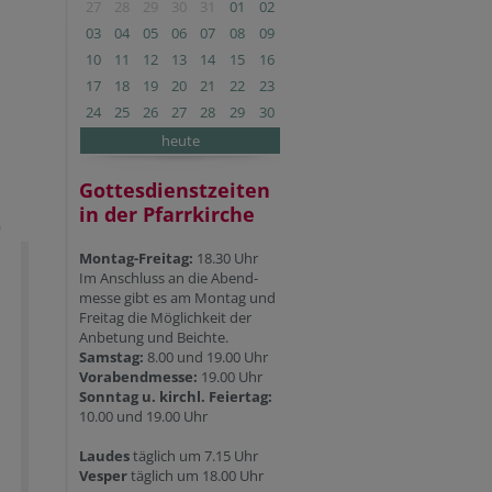
27
28
29
30
31
01
02
03
04
05
06
07
08
09
10
11
12
13
14
15
16
17
18
19
20
21
22
23
24
25
26
27
28
29
30
heute
Gottesdienstzeiten
in der Pfarrkirche
Montag-Freitag:
18.30 Uhr
Im Anschluss an die Abend-
messe gibt es am Montag und
Freitag die Möglichkeit der
Anbetung und Beichte.
Samstag:
8.00 und 19.00 Uhr
Vorabendmesse:
19.00 Uhr
Sonntag u. kirchl. Feiertag:
10.00 und 19.00 Uhr
Laudes
täglich um 7.15 Uhr
Vesper
täglich um 18.00 Uhr