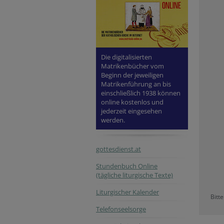
Die digitalisierten
Matrikenbücher vom
Beginn der jeweiligen
Matrikenführung an bis
einschließlich 1938 können
online kostenlos und
jederzeit eingesehen
werden.
gottesdienst.at
Stundenbuch Online
(tägliche liturgische Texte)
Liturgischer Kalender
Bitt
Telefonseelsorge