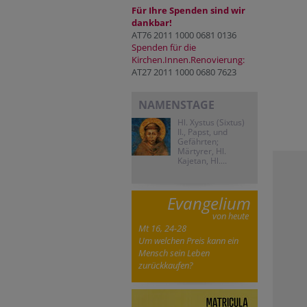
Für Ihre Spenden sind wir
dankbar!
AT76 2011 1000 0681 0136
Spenden für die
Kirchen.Innen.Renovierung:
AT27 2011 1000 0680 7623
NAMENSTAGE
Hl. Xystus (Sixtus)
II., Papst, und
Gefährten;
Märtyrer, Hl.
Kajetan, Hl....
Evangelium
von heute
Mt 16, 24-28
Um welchen Preis kann ein
Mensch sein Leben
zurückkaufen?