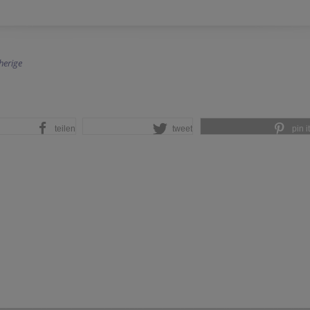
herige
teilen
tweet
pin it