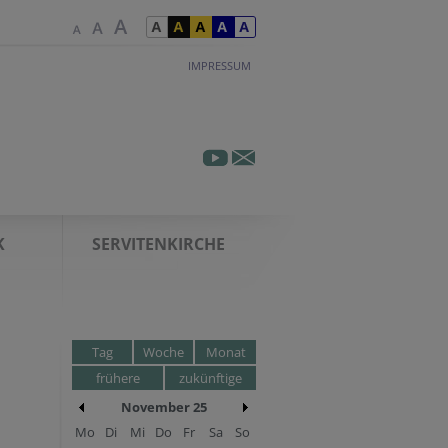
IMPRESSUM
K
SERVITENKIRCHE
Tag
Woche
Monat
frühere
zukünftige
November 25
Mo
Di
Mi
Do
Fr
Sa
So