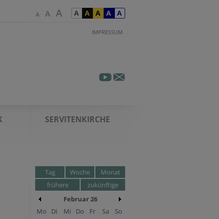
IMPRESSUM
K
SERVITENKIRCHE
Tag
Woche
Monat
frühere
zukünftige
Februar 26
Mo
Di
Mi
Do
Fr
Sa
So