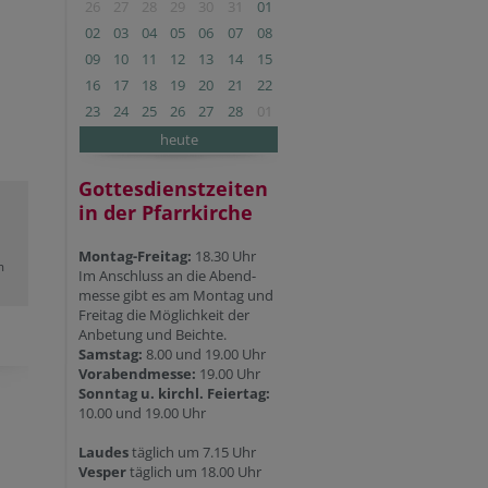
26
27
28
29
30
31
01
02
03
04
05
06
07
08
09
10
11
12
13
14
15
16
17
18
19
20
21
22
23
24
25
26
27
28
01
heute
Gottesdienstzeiten
in der Pfarrkirche
Montag-Freitag:
18.30 Uhr
m
Im Anschluss an die Abend-
messe gibt es am Montag und
Freitag die Möglichkeit der
Anbetung und Beichte.
Samstag:
8.00 und 19.00 Uhr
Vorabendmesse:
19.00 Uhr
Sonntag u. kirchl. Feiertag:
10.00 und 19.00 Uhr
Laudes
täglich um 7.15 Uhr
Vesper
täglich um 18.00 Uhr