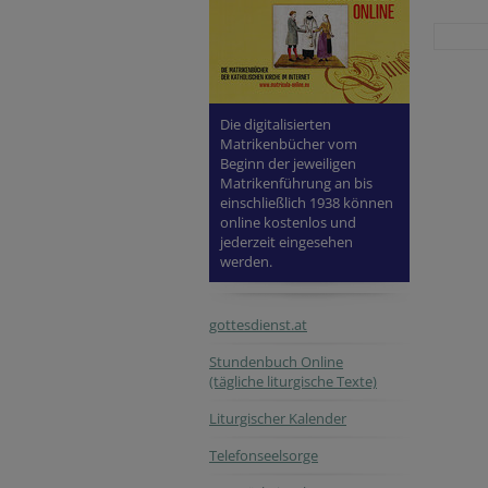
Die digitalisierten
Matrikenbücher vom
Beginn der jeweiligen
Matrikenführung an bis
einschließlich 1938 können
online kostenlos und
jederzeit eingesehen
werden.
gottesdienst.at
Stundenbuch Online
(tägliche liturgische Texte)
Liturgischer Kalender
Telefonseelsorge