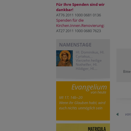
Für Ihre Spenden sind wir
dankbar!
AT76 2011 1000 0681 0136
Spenden für die
Kirchen.Innen.Renovierung:
AT27 2011 1000 0680 7623
NAMENSTAGE
Hl. Dominikus, Hl.
Cyriakus, ,
Vierzehn heilige
Nothelfer, Hl.
Hildiger, Hl....
Bitt
Evangelium
von heute
Mt 17, 14b–20
Wenn ihr Glauben habt, wird
euch nichts unmöglich sein
vor