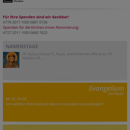
Für Ihre Spenden sind wir dankbar!
AT76 2011 1000 0681 0136
Spenden für die Kirchen.Innen.Renovierung:
AT27 2011 1000 0680 7623
NAMENSTAGE
Hl. Xystus (Sixtus) II., Papst, und Gefährten; Märtyrer, Hl.
Kajetan, Hl....
Evangelium
von heute
Mt 16, 24-28
Um welchen Preis kann ein Mensch sein Leben zurückkaufen?