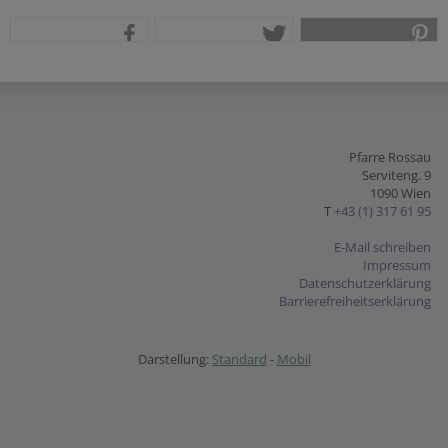
teilen
tweet
pin it
Pfarre Rossau
Serviteng. 9
1090 Wien
T
+43 (1) 317 61 95
E-Mail schreiben
Impressum
Datenschutzerklärung
Barrierefreiheitserklärung
Darstellung:
Standard
-
Mobil