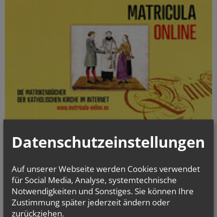
Datenschutzeinstellungen
Die digitalisierten Matrikenbücher vom Beginn der jeweiligen
Matrikenführung an bis einschließlich 1938 können online kostenlos
und jederzeit eingesehen werden.
Auf unserer Webseite werden Cookies verwendet
für Social Media, Analyse, systemtechnische
gottesdienst.at
Notwendigkeiten und Sonstiges. Sie können Ihre
Stundenbuch Online
Zustimmung später jederzeit ändern oder
(tägliche liturgische Texte)
zurückziehen.