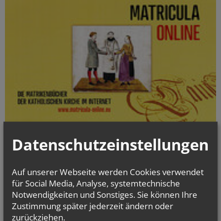
Datenschutzeinstellungen
Die digitalisierten Matrikenbücher vom Beginn der jeweiligen
Matrikenführung an bis einschließlich 1938 können online kostenlos
und jederzeit eingesehen werden.
Auf unserer Webseite werden Cookies verwendet
für Social Media, Analyse, systemtechnische
gottesdienst.at
Notwendigkeiten und Sonstiges. Sie können Ihre
Stundenbuch Online
Zustimmung später jederzeit ändern oder
(tägliche liturgische Texte)
zurückziehen.