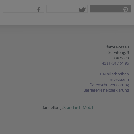
teilen
tweet
pin it
Pfarre Rossau
Serviteng. 9
1090 Wien
T
+43 (1) 317 61 95
E-Mail schreiben
Impressum
Datenschutzerklärung
Barrierefreiheitserklärung
Darstellung:
Standard
-
Mobil