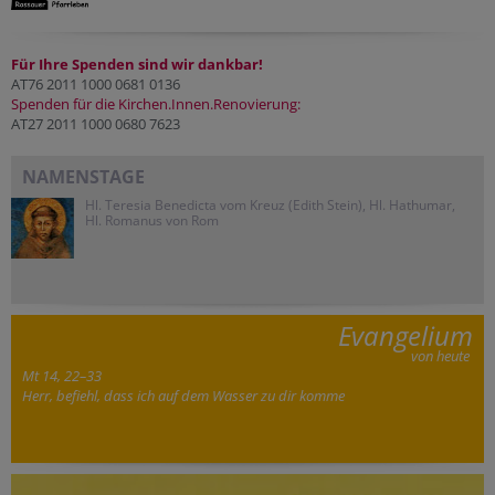
Für Ihre Spenden sind wir dankbar!
AT76 2011 1000 0681 0136
Spenden für die Kirchen.Innen.Renovierung:
AT27 2011 1000 0680 7623
NAMENSTAGE
Hl. Teresia Benedicta vom Kreuz (Edith Stein), Hl. Hathumar,
Hl. Romanus von Rom
Evangelium
von heute
Mt 14, 22–33
Herr, befiehl, dass ich auf dem Wasser zu dir komme