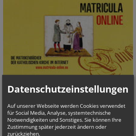
Datenschutzeinstellungen
Die digitalisierten Matrikenbücher vom Beginn der jeweiligen
Matrikenführung an bis einschließlich 1938 können online kostenlos
und jederzeit eingesehen werden.
Auf unserer Webseite werden Cookies verwendet
für Social Media, Analyse, systemtechnische
gottesdienst.at
Notwendigkeiten und Sonstiges. Sie können Ihre
Stundenbuch Online
Zustimmung später jederzeit ändern oder
(tägliche liturgische Texte)
zurückziehen.