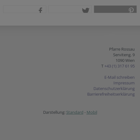
teilen
tweet
pin it
Pfarre Rossau
Serviteng. 9
1090 Wien
T
+43 (1) 317 61 95
E-Mail schreiben
Impressum
Datenschutzerklärung
Barrierefreiheitserklärung
Darstellung:
Standard
-
Mobil