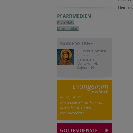
Hier fin
PFARRMEDIEN
Pfarrblatt
Monatsblatt
NAMENSTAGE
Hl. Xystus (Sixtus)
II., Papst, und
Gefährten;
Märtyrer, Hl.
Kajetan, Hl....
Evangelium
von heute
Mt 16, 24-28
Um welchen Preis kann ein
Mensch sein Leben
zurückkaufen?
GOTTESDIENSTE