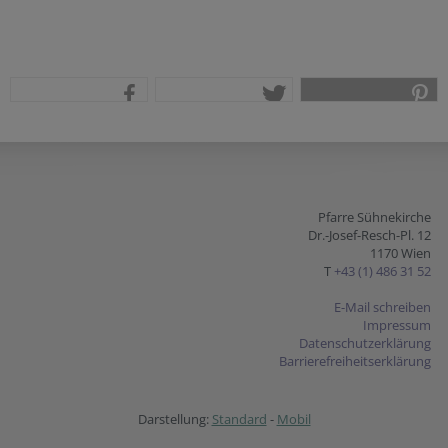
teilen
tweet
pin it
Pfarre Sühnekirche
Dr.-Josef-Resch-Pl. 12
1170 Wien
T
+43 (1) 486 31 52
E-Mail schreiben
Impressum
Datenschutzerklärung
Barrierefreiheitserklärung
Darstellung:
Standard
-
Mobil