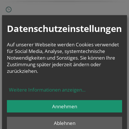
Mi.., 02. September 2026 14:00
Senioren-Spielenachmittag
Datenschutzeinstellungen
Mi.., 16. September 2026 14:00
Senioren-Spielenachmittag
Auf unserer Webseite werden Cookies verwendet
für Social Media, Analyse, systemtechnische
Mo.., 21. September 2026 09:00
Seniorenturnen
Notwendigkeiten und Sonstiges. Sie können Ihre
Zustimmung später jederzeit ändern oder
zurückziehen.
Weitere Informationen anzeigen
...
Annehmen
Ablehnen