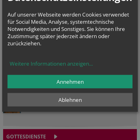
Auf unserer Webseite werden Cookies verwendet
für Social Media, Analyse, systemtechnische
Notwendigkeiten und Sonstiges. Sie können Ihre
Zustimmung später jederzeit ändern oder
zurückziehen.
Weitere Informationen anzeigen
...
Annehmen
NAMENSTAGE
Hl. Dominikus, Hl. Cyriakus, , Vierzehn heilige Nothelfer, Hl.
Ablehnen
Hildiger, Hl....
GOTTESDIENSTE