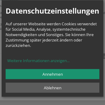
szeiten:
Datenschutzeinstellungen
ittwoch 9 - 11 Uhr (nach telefonischer Anmeldung) bitte beachten Sie: es ge
ie aktuellen Corona-Regeln
Auf unserer Webseite werden Cookies verwendet
 43 1 361 01 80/40
für Social Media, Analyse, systemtechnische
iat@pfarrre-waehring.at
Notwendigkeiten und Sonstiges. Sie können Ihre
Zustimmung später jederzeit ändern oder
zurückziehen.
teilen
tweet
pin it
Weitere Informationen anzeigen
...
Annehmen
Ablehnen