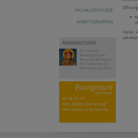
Öffnung
FACHAUSSCHÜSSE
M
ARBEITSGRUPPEN
d
Tel.Nr.:
sekretar
NAMENSTAGE
Hl. Teresia
Benedicta vom
Kreuz (Edith Stein),
Hl. Hathumar, Hl.
Romanus von Rom
Evangelium
von heute
Mt 14, 22–33
Herr, befiehl, dass ich auf
dem Wasser zu dir komme