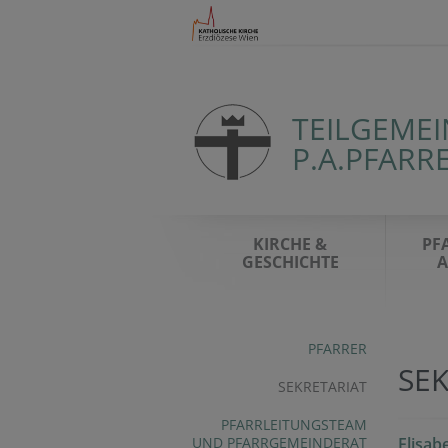
TEILGEME
P.A.PFARR
KIRCHE &
PF
GESCHICHTE
A
PFARRER
SE
SEKRETARIAT
PFARRLEITUNGSTEAM
UND PFARRGEMEINDERAT
Elisab