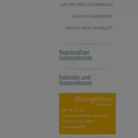
ARCHIV VERLAUTBARUNG
ARCHIV PFARRBRIEF
ARCHIV WOCHENBLATT
Regelmäßige
Gottesdienste
Kalender und
Gottesdienste
Evangelium
von heute
Mt 16, 24-28
Um welchen Preis kann ein
Mensch sein Leben
zurückkaufen?