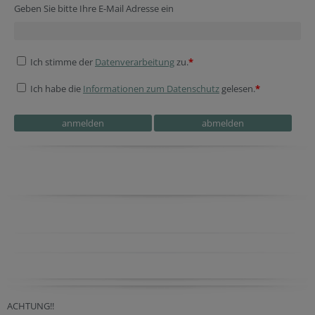
Geben Sie bitte Ihre E-Mail Adresse ein
Ich stimme der
Datenverarbeitung
zu.
*
Ich habe die
Informationen zum Datenschutz
gelesen.
*
Secondary phone
Secondary phone
URL
URL
ACHTUNG!!