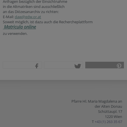
Anfragen bezüglich der Einsichtnahme
in die Altmatriken sind ausschließlich
an das Diözesanarchiv zu richten:
E-Mail:
daw@edw.or.at
Soweit möglich, ist dazu auch die Rechercheplattform
Matricula online
zu verwenden.
teilen
tweet
pin it
Pfarre Hl. Maria Magdalena an
der Alten Donau
Schüttaupl. 17
1220 Wien
T
+43 (1) 263 35 67