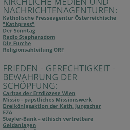
KIRCHLICHE MEDIEN UND
NACHRICHTENAGENTUREN:
Katholische Presseagentur Österreichische
"Kathpress"
Der Sonntag
Radio Stephansdom
Die Furche
Religionsabteilung ORF
FRIEDEN - GERECHTIGKEIT -
BEWAHRUNG DER
SCHÖPFUNG:
Caritas der Erzdiözese Wien
Missio - päpstliches Missionswerk
Dreikönigsaktion der Kath. Jungschar
EZA
Steyler-Bank – ethisch vertretbare
Geldanlagen