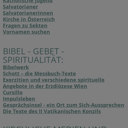
Katholische Jugend
Salvatorianer
Salvatorianerinnen
Kirche in Österreich
Fragen zu Sekten
Vornamen suchen
BIBEL - GEBET -
SPIRITUALITÄT:
Bibelwerk
Schott – die Messbuch-Texte
Exerzitien und verschiedene spirituelle
Angebote in der Erzdiözese Wien
Cursillo
Impulsleben
Gesprächsinsel - ein Ort zum Sich-Aussprechen
Die Texte des II Vatikanischen Konzils