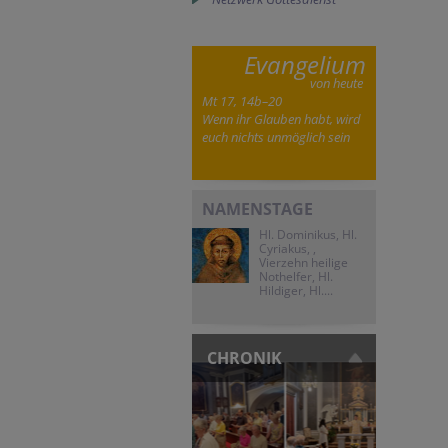
Evangelium
von heute
Mt 17, 14b–20
Wenn ihr Glauben habt, wird
euch nichts unmöglich sein
NAMENSTAGE
Hl. Dominikus, Hl.
Cyriakus, ,
Vierzehn heilige
Nothelfer, Hl.
Hildiger, Hl....
CHRONIK