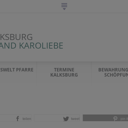
LKSBURG
AND KAROLIEBE
SWELT PFARRE
TERMINE
BEWAHRUNG
KALKSBURG
SCHÖPFU
teilen
tweet
pin it