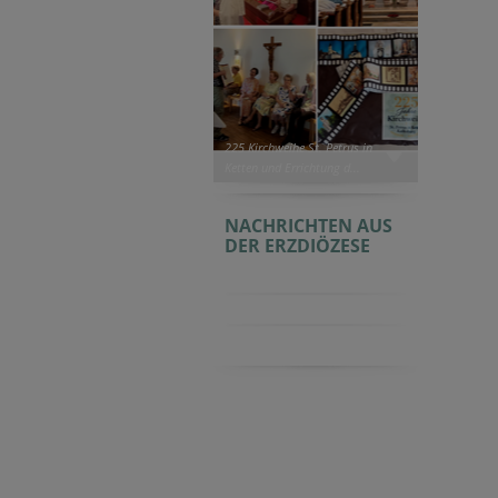
225 Kirchweihe St. Petrus in
Ketten und Errichtung d...
NACHRICHTEN AUS
DER ERZDIÖZESE