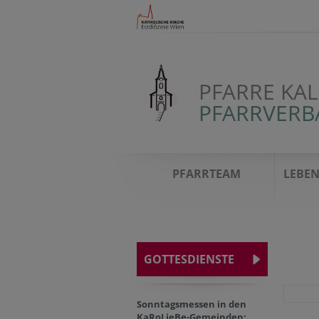
PFARRE KA
PFARRVERB
PFARRTEAM
LEBEN
GOTTESDIENSTE
Sonntagsmessen in den
KaRoLieBe-Gemeinden: