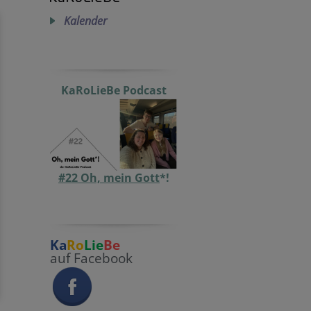
Kalender
KaRoLieBe Podcast
#22 Oh, mein Gott
*!
Ka
Ro
Lie
Be
auf Facebook