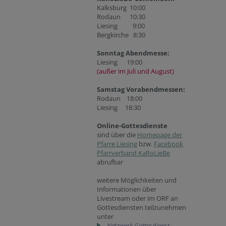
Kalksburg 10:00
Rodaun 10:30
Liesing 9:00
Bergkirche 8:30
Sonntag Abendmesse:
Liesing 19:00
(außer im Juli und August)
Samstag Vorabendmessen:
Rodaun 18:00
Liesing 18:30
Online-Gottesdienste
sind über die
Homepage der
Pfarre Liesing
bzw.
Facebook
Pfarrverband KaRoLieBe
abrufbar
weitere Möglichkeiten und
Informationen über
Livestream oder im ORF an
Gottesdiensten teilzunehmen
unter
Netzwerk Gottesdienst