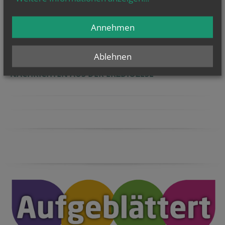
Annehmen
225 Kirchweihe St. Petrus in
Ketten und Errichtung d...
Ablehnen
NACHRICHTEN AUS DER ERZDIÖZESE