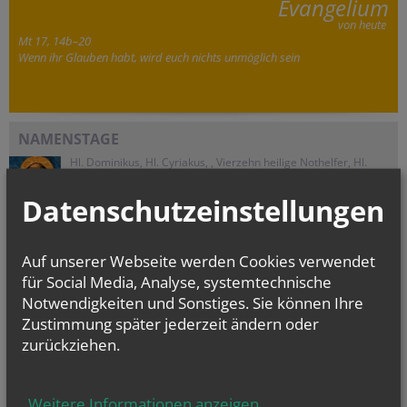
Evangelium
von heute
Mt 17, 14b–20
Wenn ihr Glauben habt, wird euch nichts unmöglich sein
NAMENSTAGE
Hl. Dominikus, Hl. Cyriakus, , Vierzehn heilige Nothelfer, Hl.
Hildiger, Hl....
Datenschutzeinstellungen
Auf unserer Webseite werden Cookies verwendet
CHRONIK
für Social Media, Analyse, systemtechnische
Notwendigkeiten und Sonstiges. Sie können Ihre
Zustimmung später jederzeit ändern oder
zurückziehen.
Weitere Informationen anzeigen
...