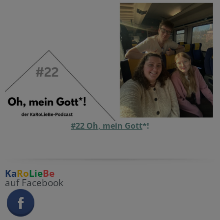
#22 Oh, mein Gott
*!
Ka
Ro
Lie
Be
auf Facebook