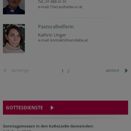
Tel.: 01 888 41 91
e-mail: f.farcas@edw.or.at
Pastoralhelferin
Kathrin Unger
e-mail: kontakt@karoliebe.at
vorherige
weitere
1
2
GOTTESDIENSTE
Sonntagsmessen in den KaRoLieBe-Gemeinden: