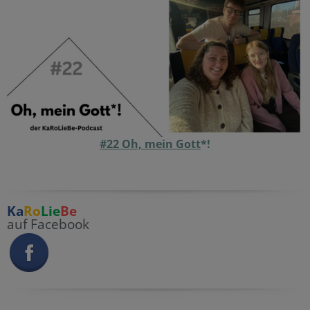
#22 Oh, mein Gott
*!
Ka
Ro
Lie
Be
auf Facebook