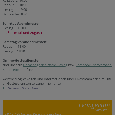
Kalksburg 10:00
Rodaun 10:30
Liesing 9:00
Bergkirche 8:30
Sonntag Abendmesse:
Liesing 19:00
(außer im Juli und August)
Samstag Vorabendmessen:
Rodaun 18:00
Liesing 18:30
Online-Gottesdienste
sind über die
Homepage der Pfarre Liesing
bzw.
Facebook Pfarrverband
KaRoLieBe
abrufbar
weitere Möglichkeiten und Informationen über Livestream oder im ORF
an Gottesdiensten teilzunehmen unter
Netzwerk Gottesdienst
Evangelium
von heute
Mt 17, 1–9 Fest der Verklärung des Herrn