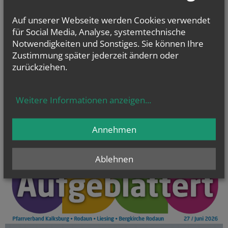
225 Kirchweihe St. Petrus in
Auf unserer Webseite werden Cookies verwendet
Ketten und Errichtung d...
für Social Media, Analyse, systemtechnische
Notwendigkeiten und Sonstiges. Sie können Ihre
NACHRICHTEN AUS DER ERZDIÖZESE
Zustimmung später jederzeit ändern oder
zurückziehen.
Weitere Informationen anzeigen
...
Annehmen
Ablehnen