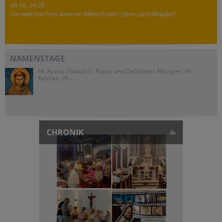
Mt 16, 24-28
Um welchen Preis kann ein Mensch sein Leben zurückkaufen?
NAMENSTAGE
Hl. Xystus (Sixtus) II., Papst, und Gefährten; Märtyrer, Hl.
Kajetan, Hl....
CHRONIK