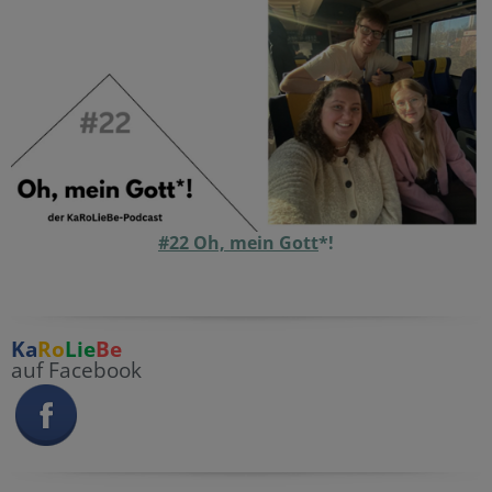
#22 Oh, mein Gott
*!
Ka
Ro
Lie
Be
auf Facebook