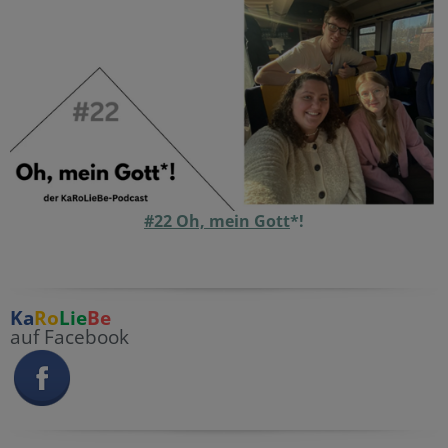
#22 Oh, mein Gott
*!
Ka
Ro
Lie
Be
auf Facebook