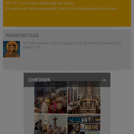
Mt 17, 1–9 Fest der Verklärung des Herrn
Er wurde vor ihnen verwandelt; sein Gesicht leuchtete wie die Sonne
NAMENSTAGE
Hl. Felicissimus und hl. Agapitus, Hl. Gezelinus (Gozelin), Hl.
Gilbert, Hl....
CHRONIK