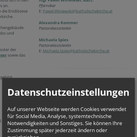
oss sich in den
mgr Pawel Winiewski, Bacc.
s an.
Pfarrvikar
 die Erzdiözese
E:
Pawel.Winiewski@katholischekirche.at
rkirche.
Alexandra Kommer
irchengebäude
Pastoralassistentin
Ambo und
Michaela Spies
Pastoralassistentin
oster der
E:
Michaela.Spies@katholischekirche.at
öser
sowie das
gehört
Öffnungszeiten
Datenschutzeinstellungen
Öffnungszeiten des Pfarrbüros:
Dienstag: 9.00 - 12.00
Mittwoch: 16.00 - 18.00
Auf unserer Webseite werden Cookies verwendet
für Social Media, Analyse, systemtechnische
.)
Notwendigkeiten und Sonstiges. Sie können Ihre
Zustimmung später jederzeit ändern oder
Öffnungszeiten der
Kirche:
zurückziehen.