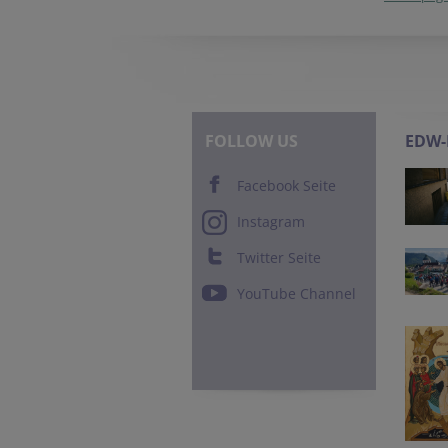
FOLLOW US
EDW
Facebook Seite
Instagram
Twitter Seite
YouTube Channel