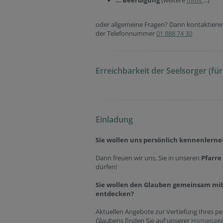
… Beerdigung
(weitere
Infos
...)
oder allgemeine Fragen? Dann kontaktieren
der Telefonnummer
01
888 74 30
Erreichbarkeit der Seelsorger (für
Einladung
Sie wollen uns persönlich kennenlerne
Dann freuen wir uns, Sie in unseren
Pfarre
dürfen!
Sie wollen den Glauben gemeinsam mi
entdecken?
Aktuellen Angebote zur Vertiefung Ihres p
Glaubens finden Sie auf unserer
Homepage