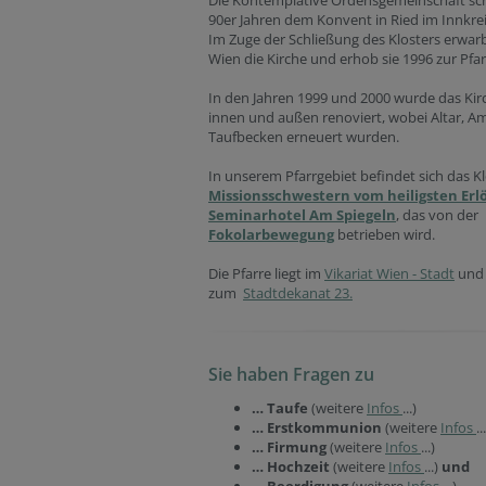
Die Kontemplative Ordensgemeinschaft schl
90er Jahren dem Konvent in Ried im Innkrei
Im Zuge der Schließung des Klosters erwarb
Wien die Kirche und erhob sie 1996 zur Pfar
In den Jahren 1999 und 2000 wurde das K
innen und außen renoviert, wobei Altar, 
Taufbecken erneuert wurden.
In unserem Pfarrgebiet befindet sich das Kl
Missionsschwestern vom heiligsten Erl
Seminarhotel Am Spiegeln
, das von der
Fokolarbewegung
betrieben wird.
Die Pfarre liegt im
Vikariat Wien - Stadt
und 
zum
Stadtdekanat 23.
Sie haben Fragen zu
… Taufe
(weitere
Infos
...)
… Erstkommunion
(weitere
Infos
..
… Firmung
(weitere
Infos
...)
… Hochzeit
(weitere
Infos
...)
und