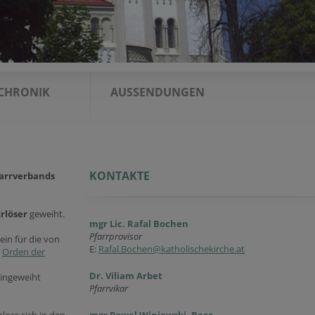
CHRONIK
AUSSENDUNGEN
KONTAKTE
arrverbands
Erlöser
geweiht.
mgr Lic. Rafal Bochen
Pfarrprovisor
in für die von
E:
Rafal.Bochen@katholischekirche.at
n
Orden der
Dr. Viliam Arbet
eingeweiht
Pfarrvikar