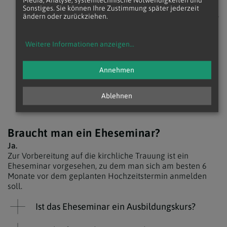
Media, Analyse, systemtechnische Notwendigkeiten und
Sonstiges. Sie können Ihre Zustimmung später jederzeit
ändern oder zurückziehen.
Soll die Trauung
im Rahmen
einer Messe
Weitere Informationen anzeigen
...
stattfinden?
Annehmen
Wir wollen im
Freien heiraten,
Ablehnen
geht das?
Braucht man ein Eheseminar?
Ja.
Zur Vorbereitung auf die kirchliche Trauung ist ein
Eheseminar vorgesehen, zu dem man sich am besten 6
Monate vor dem geplanten Hochzeitstermin anmelden
soll.
Ist das Eheseminar ein Ausbildungskurs?