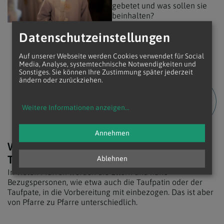
gebetet und was sollen sie
beinhalten?
Datenschutzeinstellungen
Wir haben einige Beispiele
für Fürbitten zur
Erstkommunion
Auf unserer Webseite werden Cookies verwendet für Social
Media, Analyse, systemtechnische Notwendigkeiten und
zusammengestellt.
Sonstiges. Sie können Ihre Zustimmung später jederzeit
ändern oder zurückziehen.
FÜRBITTEN ZUR
ERSTKOMMUNION
Weitere Informationen anzeigen
...
GESTALTEN
Annehmen
Welche Rolle spielt der Taufpate/ die
Taufpatin bei der Erstkommunion?
Ablehnen
In vielen Pfarren werden die Eltern und nahe
Bezugspersonen, wie etwa auch die Taufpatin oder der
Taufpate, in die Vorbereitung mit einbezogen. Das ist aber
von Pfarre zu Pfarre unterschiedlich.