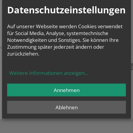
Datenschutzeinstellungen
Keine zukünftigen Termine vorhanden.
Auf unserer Webseite werden Cookies verwendet
für Social Media, Analyse, systemtechnische
Notwendigkeiten und Sonstiges. Sie können Ihre
Zustimmung später jederzeit ändern oder
herige
weitere
zurückziehen.
teilen
tweet
pin it
Weitere Informationen anzeigen
...
Annehmen
Ablehnen