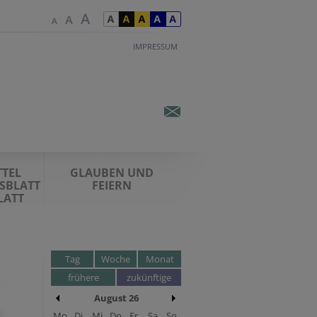
IMPRESSUM
TEL
GLAUBEN UND
SBLATT
FEIERN
LATT
Tag
Woche
Monat
frühere
zukünftige
August 26
Mo
Di
Mi
Do
Fr
Sa
So