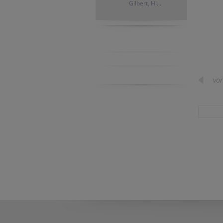
Gilbert, Hl....
vor