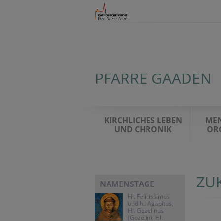
PFARRE GAADEN
KIRCHLICHES LEBEN
ME
UND CHRONIK
OR
ZU
NAMENSTAGE
Hl. Felicissimus
und hl. Agapitus,
Hl. Gezelinus
(Gozelin), Hl.