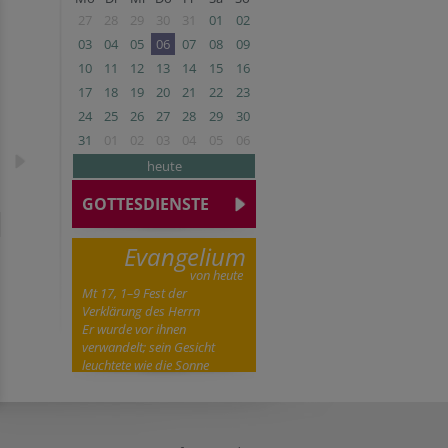
27
28
29
30
31
01
02
03
04
05
06
07
08
09
10
11
12
13
14
15
16
17
18
19
20
21
22
23
24
25
26
27
28
29
30
31
01
02
03
04
05
06
heute
GOTTESDIENSTE
Evangelium
von heute
Mt 17, 1–9 Fest der
Verklärung des Herrn
Er wurde vor ihnen
verwandelt; sein Gesicht
leuchtete wie die Sonne