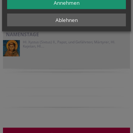
Annehmen
Ablehnen
NAMENSTAGE
Hl. Xystus (Sixtus) II., Papst, und Gefährten; Märtyrer, Hl.
Kajetan, Hl....