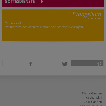
GOTTESDIENSTE
Evangelium
von heute
Mt 16, 24-28
Um welchen Preis kann ein Mensch sein Leben zurückkaufen?
teilen
tweet
pin it
Pfarre Gaaden
Kirchenpl. 1
2531 Gaaden