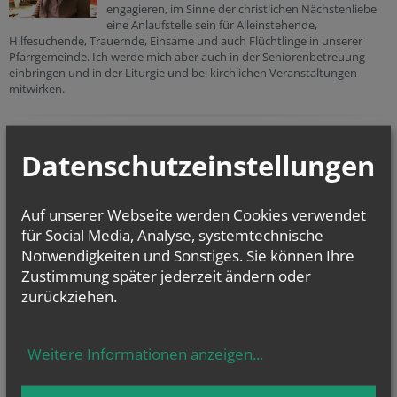
engagieren, im Sinne der christlichen Nächstenliebe
eine Anlaufstelle sein für Alleinstehende,
Hilfesuchende, Trauernde, Einsame und auch Flüchtlinge in unserer
Pfarrgemeinde. Ich werde mich aber auch in der Seniorenbetreuung
einbringen und in der Liturgie und bei kirchlichen Veranstaltungen
mitwirken.
Mag. Sigrid Wipfel
Datenschutzeinstellungen
Geb. 1964 in Salzburg. Beruf Pharmazeutin.
Verheiratet, 3 erwachsene Kinder
Seit 20 Jahren bin ich in der Pfarre Gaaden zu Hause
Auf unserer Webseite werden Cookies verwendet
und habe hier viele Freunde gefunden.
Freude macht mir das gemeinsame Vorbereiten und
für Social Media, Analyse, systemtechnische
Musizieren in der "Messe für Jung und Alt".
Notwendigkeiten und Sonstiges. Sie können Ihre
Meine langjährige Erfahrung bei der Gestaltung vom
Zustimmung später jederzeit ändern oder
Kinderwortgottesdienst "KIKI"
zurückziehen.
möchte ich gerne an junge Eltern weitergeben.
Ich sehe mich auch als Bindeglied zwischen dem Arbeitskreis "Kinder-
Jugend-Familien" und dem Pfarrgemeinderat.
Als Kantorin leiste ich einen Beitrag zur Liturgiegestaltung und freue
Weitere Informationen anzeigen
...
mich, wenn Wünsche und Ideen an mich herangetragen werden.
Kontakt:
sigrid.wipfel@aon.at