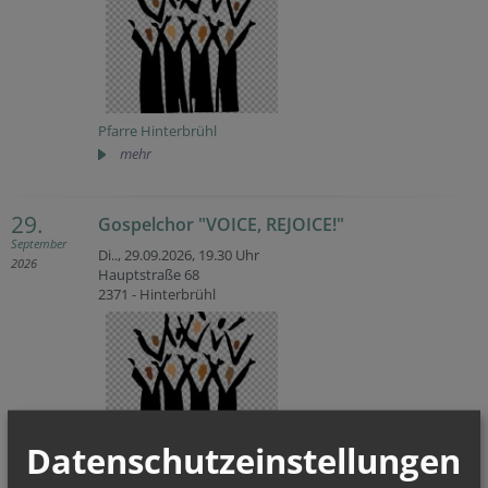
Pfarre Hinterbrühl
mehr
29.
Gospelchor "VOICE, REJOICE!"
September
Di.., 29.09.2026,
19.30 Uhr
2026
Hauptstraße 68
2371 - Hinterbrühl
Datenschutzeinstellungen
Pfarre Hinterbrühl