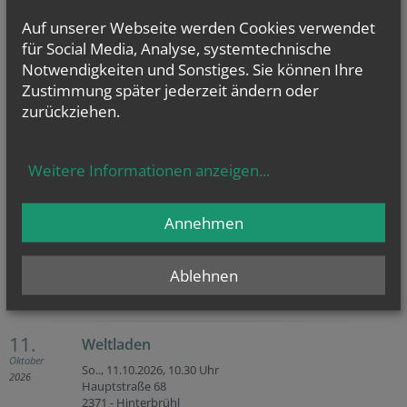
mehr
Auf unserer Webseite werden Cookies verwendet
für Social Media, Analyse, systemtechnische
06.
Gospelchor "VOICE, REJOICE!"
Notwendigkeiten und Sonstiges. Sie können Ihre
Oktober
Zustimmung später jederzeit ändern oder
Di.., 06.10.2026,
19.30 Uhr
2026
Hauptstraße 68
zurückziehen.
2371 - Hinterbrühl
Weitere Informationen anzeigen
...
Annehmen
Pfarre Hinterbrühl
Ablehnen
mehr
11.
Weltladen
Oktober
So.., 11.10.2026,
10.30 Uhr
2026
Hauptstraße 68
2371 - Hinterbrühl