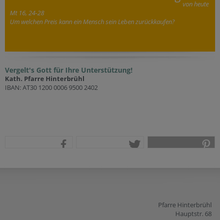
von heute
Mt 16, 24-28
Um welchen Preis kann ein Mensch sein Leben zurückkaufen?
Vergelt's Gott für Ihre Unterstützung!
Kath. Pfarre Hinterbrühl
IBAN: AT30 1200 0006 9500 2402
teilen
tweet
pin it
Pfarre Hinterbrühl
Hauptstr. 68