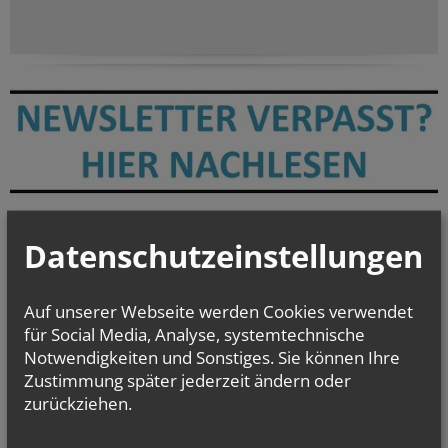
Datenschutzeinstellungen
Auf unserer Webseite werden Cookies verwendet
für Social Media, Analyse, systemtechnische
Notwendigkeiten und Sonstiges. Sie können Ihre
Zustimmung später jederzeit ändern oder
Sie haben ein Anliegen oder möchten uns kontaktieren?
Wir sind für
zurückziehen.
Sie da!