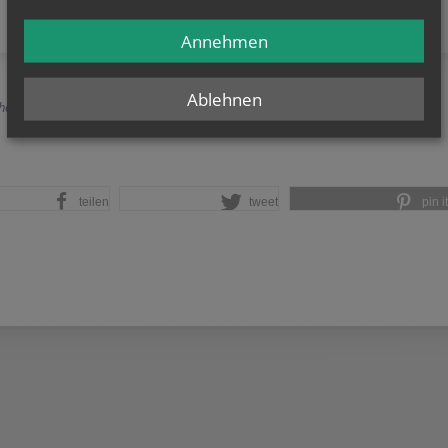
Annehmen
Ablehnen
herige
teilen
tweet
pin it