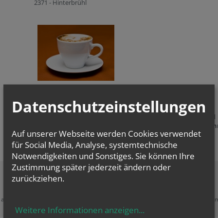
2371 - Hinterbrühl
Datenschutzeinstellungen
Jeden Sonn- und Feiertag laden wir nach dem Gottesdienst
zu gemütlichem Beisammensein und Austausch bei Kaffee und
Kuchen in unser Pfarrheim ein!
Schauen Sie doch einfach ei
Auf unserer Webseite werden Cookies verwendet
vorbei!
für Social Media, Analyse, systemtechnische
Notwendigkeiten und Sonstiges. Sie können Ihre
Zustimmung später jederzeit ändern oder
zurückziehen.
Zustimmung erforderlich!
e akzeptieren Sie
Cookies von Google Maps
und
laden Sie die Seite neu
, u
diesen Inhalt sehen zu können.
Weitere Informationen anzeigen
...