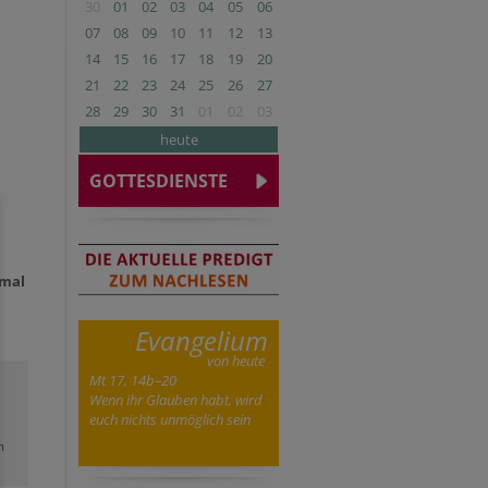
30
01
02
03
04
05
06
07
08
09
10
11
12
13
14
15
16
17
18
19
20
21
22
23
24
25
26
27
28
29
30
31
01
02
03
heute
GOTTESDIENSTE
nmal
Evangelium
von heute
Mt 17, 14b–20
Wenn ihr Glauben habt, wird
euch nichts unmöglich sein
m