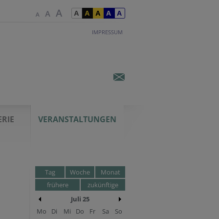
IMPRESSUM
ERIE
VERANSTALTUNGEN
Tag
Woche
Monat
frühere
zukünftige
Juli 25
Mo
Di
Mi
Do
Fr
Sa
So