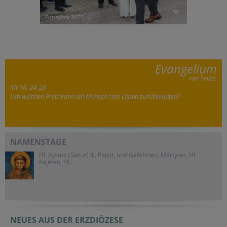
Erntedank 2025
Evangelium
von heute
Mt 16, 24-28
Um welchen Preis kann ein Mensch sein Leben zurückkaufen?
NAMENSTAGE
Hl. Xystus (Sixtus) II., Papst, und Gefährten; Märtyrer, Hl.
Kajetan, Hl....
NEUES AUS DER ERZDIÖZESE