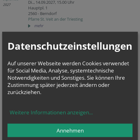
Di.., 14.09.2027,
15.00 Uhr
2027
Hauptpl. 1
2560 - Berndorf
Pfarre St. Veit an der Triesting
mehr
Datenschutzeinstellungen
03.
Bibel-Runde/Stunde
Mai
Mi.., 03.05.2028,
18.30 Uhr
2028
Hauptpl. 1
Auf unserer Webseite werden Cookies verwendet
2560 - Berndorf
für Social Media, Analyse, systemtechnische
Pfarre St. Veit an der Triesting
Notwendigkeiten und Sonstiges. Sie können Ihre
mehr
Zustimmung später jederzeit ändern oder
zurückziehen.
Weitere Informationen anzeigen
...
GOTTESDIENSTE
Annehmen