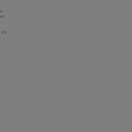
ns
tet
V.S.
r