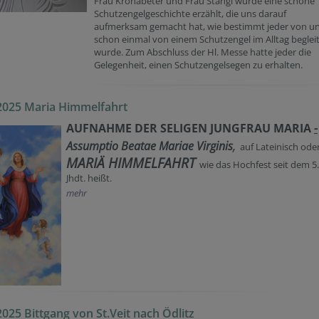
Frau Kronabeter und Frau Stangl wurde eine schöne
Schutzengelgeschichte erzählt, die uns darauf
aufmerksam gemacht hat, wie bestimmt jeder von u
schon einmal von einem Schutzengel im Alltag beglei
wurde. Zum Abschluss der Hl. Messe hatte jeder die
Gelegenheit, einen Schutzengelsegen zu erhalten.
2025 Maria Himmelfahrt
AUFNAHME DER SELIGEN JUNGFRAU MARIA
-
,
Assumptio Beatae Mariae Virginis
auf Lateinisch ode
MARIÄ HIMMELFAHRT
wie das Hochfest seit dem 5.
Jhdt. heißt.
mehr
2025 Bittgang von St.Veit nach Ödlitz