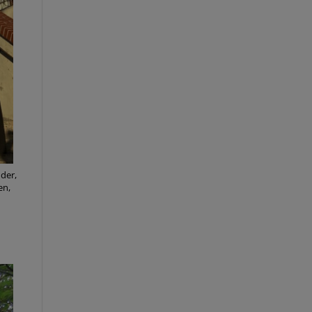
der,
en,