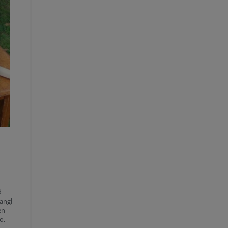
d
angl
en
o,