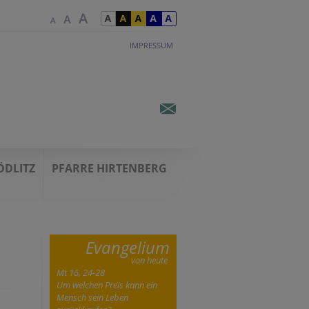
IMPRESSUM
ÖDLITZ
PFARRE HIRTENBERG
Evangelium
von heute
Mt 16, 24-28
Um welchen Preis kann ein
Mensch sein Leben