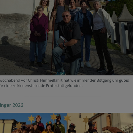
wochabend vor Christi Himmelfahrt hat wie immer der Bittgang um gutes
ür eine zufriedenstellende Ernte stattgefunden.
inger 2026