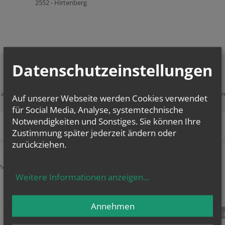
2552 - Hirtenberg
Datenschutzeinstellungen
Zustimmung erforderlich!
e akzeptieren Sie
Cookies von Google Maps
und
laden Sie die Seite neu
, u
Auf unserer Webseite werden Cookies verwendet
diesen Inhalt sehen zu können.
für Social Media, Analyse, systemtechnische
Notwendigkeiten und Sonstiges. Sie können Ihre
Zustimmung später jederzeit ändern oder
zurückziehen.
herige
Weitere Informationen anzeigen
...
Annehmen
teilen
tweet
pin it