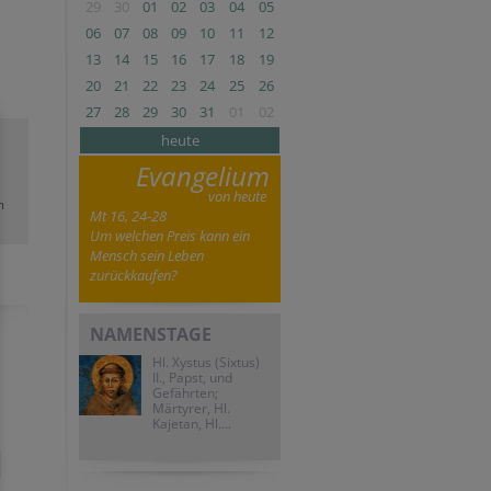
29
30
01
02
03
04
05
06
07
08
09
10
11
12
13
14
15
16
17
18
19
20
21
22
23
24
25
26
27
28
29
30
31
01
02
heute
Evangelium
von heute
m
Mt 16, 24-28
Um welchen Preis kann ein
Mensch sein Leben
zurückkaufen?
NAMENSTAGE
Hl. Xystus (Sixtus)
II., Papst, und
Gefährten;
Märtyrer, Hl.
Kajetan, Hl....