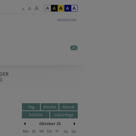
IMPRESSUM
 DER
G
Tag
Woche
Monat
frühere
zukünftige
Oktober 25
Mo
Di
Mi
Do
Fr
Sa
So