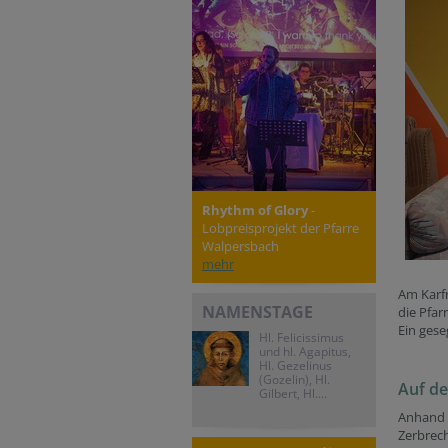
Rhythm of Glory
-
Lobpreisprojekt der Pfarre
Walpersbach
mehr
Am Karfr
NAMENSTAGE
die Pfarr
Ein gese
Hl. Felicissimus
und hl. Agapitus,
Hl. Gezelinus
(Gozelin), Hl.
Auf d
Gilbert, Hl....
Anhand 
Zerbrech