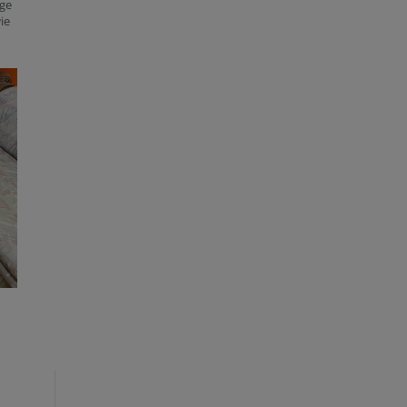
age
ie