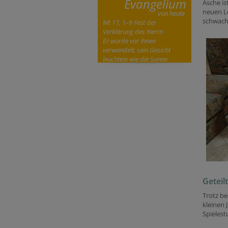
Evangelium
Asche i
neuen Le
von heute
schwach 
Mt 17, 1–9 Fest der
Verklärung des Herrn
Er wurde vor ihnen
verwandelt; sein Gesicht
leuchtete wie die Sonne
Geteil
Trotz b
kleinen 
Spieles