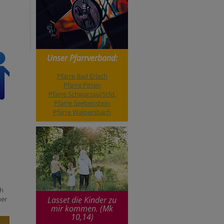
Unser Pfarrverband:
Pfarre Bad Erlach
Pfarre Pitten
Pfarre Schwarzau/Stfd.
Pfarre Seebenstein
Pfarre Walpersbach
ch
uer
Lasset die Kinder zu
mir kommen. (Mk
10,14)