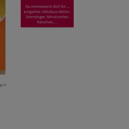
Du interessierst dich für ...
Jungschar, Nikolaus-Aktion,
Sternsinger, Minstranten,
Ratschen, ...
g in