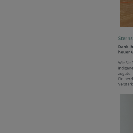
Sterns
Dank Ih
heuer €
Wie Sie
indigen
zugute.
Ein herz
Verstär