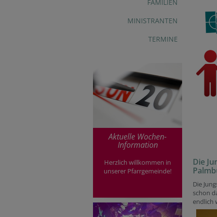
FAMILIEN
MINISTRANTEN
TERMINE
Aktuelle Wochen-
Information
Die Ju
Herzlich willkommen in
Palmb
unserer Pfarrgemeinde!
Die Jung
schon d
endlich 