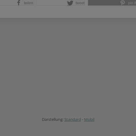
teilen
tweet
pin it
Darstellung:
Standard
-
Mobil