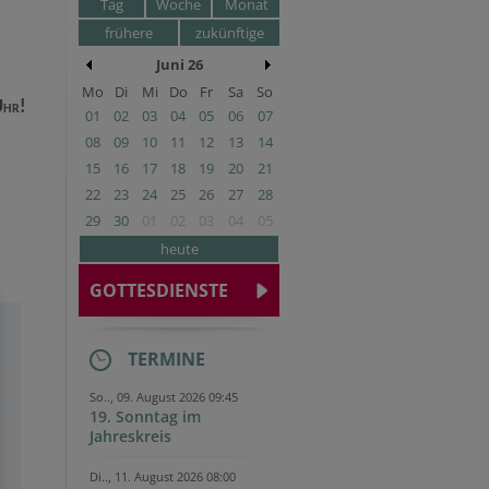
Tag
Woche
Monat
frühere
zukünftige
Juni 26
Mo
Di
Mi
Do
Fr
Sa
So
hr!
01
02
03
04
05
06
07
08
09
10
11
12
13
14
15
16
17
18
19
20
21
22
23
24
25
26
27
28
29
30
01
02
03
04
05
heute
GOTTESDIENSTE
TERMINE
So.., 09. August 2026 09:45
19. Sonntag im
Jahreskreis
Di.., 11. August 2026 08:00