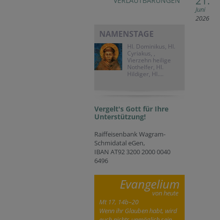
21.
VERLAUTBARUNGEN
Juni
2026
NAMENSTAGE
Hl. Dominikus, Hl.
Cyriakus, ,
Vierzehn heilige
Nothelfer, Hl.
Hildiger, Hl....
Vergelt's Gott für Ihre
Unterstützung!
Raiffeisenbank Wagram-
Schmidatal eGen,
IBAN AT92 3200 2000 0040
6496
Evangelium
von heute
Mt 17, 14b–20
Wenn ihr Glauben habt, wird
euch nichts unmöglich sein